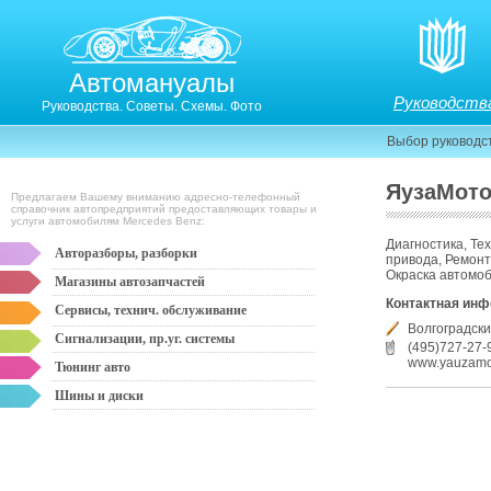
Автомануалы
Руководств
Руководства. Советы. Схемы. Фото
Выбор руководс
ЯузаМот
Предлагаем Вашему вниманию адресно-телефонный
справочник автопредприятий предоставляющих товары и
услуги автомобилям Mercedes Benz:
Диагностика, Те
Авторазборы, разборки
привода, Ремонт
Окраска автомоби
Магазины автозапчастей
Контактная ин
Сервисы, технич. обслуживание
Волгоградски
Сигнализации, пр.уг. системы
(495)727-27-
www.yauzamot
Тюнинг авто
Шины и диски