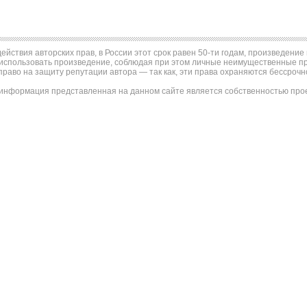
ействия авторских прав, в России этот срок равен 50-ти годам, произведени
использовать произведение, соблюдая при этом личные неимущественные пра
право на защиту репутации автора — так как, эти права охраняются бессрочн
информация представленная на данном сайте является собственностью проек