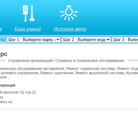
а
База знаний
История авто
тва:
орс
Справочник организаций
￫
Сервисы и техническое обслуживание
хническое обслуживание автомобиля, Ремонт тормозной системы, Ремонт под
 рулевого управления, Ремонт сцепления, Ремонт выхлопной системы, Кузов
ля ...
формация
й проспект 32 стр.11
93
ors.ru/