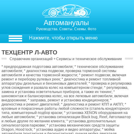
Автомануалы
Руководства. Советы. Схемы. Фото
Нажмите, чтобы открыть меню
ТЕХЦЕНТР Л-АВТО
Справочник организаций
￫
Сервисы и техническое обслуживание
* предпродажная подготовка автомобиля; * техническое обслуживание
автомобиля; * диагностика подвески, проверка тормозной системы
автомобиля и качества тормозной жидкости; * ремонт подвески, включая
ремонт и переборку рулевых реек; * диагностика и ремонт топливной
аппаратуры дизельных и бензиновых двигателей; * проверка и регулировка
углов схождения и развала колес на компьютерном стенде; * регулировка,
замена и установка осветительных приборов, а также их тюнинг; *
шиномонтаж и балансировка колес, на все легковые автомобили, включая
внедорожники; * заправка, ремонт и установка кондиционеров; *
диагностика и ремонт двигателей; * диагностика и ремонт КПП и АКПП; *
кузовные и покрасочные работы любой сложности (стапель кондукторного
типа, компьютерный подбор краски; * установка XENON оборудования на
любые автомобили; * установка сигнализации Black bug, Reef, Автолакатор
и любые другие по желанию клиента; * установка дополнительных
сигнализаторов парковки; * установка механических средств защиты
Dragon, Hood lock; * установка аудио и видео аппаратуры; * мойка
автомобиля (контактная и бесконтактная), ручная мойка двигателя,