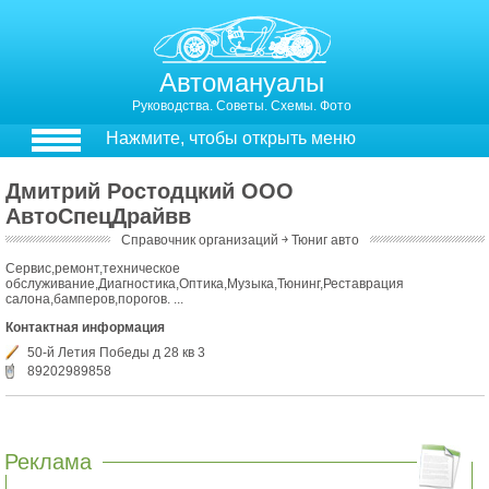
Автомануалы
Руководства. Советы. Схемы. Фото
Нажмите, чтобы открыть меню
Дмитрий Ростодцкий ООО
АвтоСпецДрайвв
Справочник организаций
￫
Тюниг авто
Сервис,ремонт,техническое
обслуживание,Диагностика,Оптика,Музыка,Тюнинг,Реставрация
салона,бамперов,порогов. ...
Контактная информация
50-й Летия Победы д 28 кв 3
89202989858
Реклама