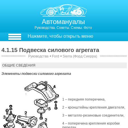
Автомануалы
Руководства. Советы. Схемы. Фото
Нажмите, чтобы открыть меню
4.1.15 Подвеска силового агрегата
Руководства
￫
Ford
￫
Sierra (Форд Сиерра)
4.1.15. Подвеска силового агрегата
ОБЩИЕ СВЕДЕНИЯ
Элементы подвески силового агрегата
1 – передняя поперечина,
2 – кронштейны крепления двигателя,
3 – металло-резиновые соединители,
4 – поперечина крепления коробки
передач,