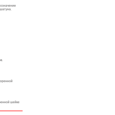
бозначение
 шатуна.
в.
коренной
оренной шейке