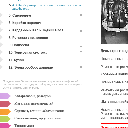
4.3. Карбюратор Ford с изменяемым сечением
диффузора
5. Сцепление
6. Коробки передач
7. Карданный вал и задний мост
8. Рулевое управление
9. Подвески
Диаметры гнез
10. Тормозная система
Номинальные ра
11. Кузов
Ремонтные разм
12. Электрооборудование
Коренные шейк
Предлагаем Вашему вниманию адресно-телефонный
Номинальные ра
справочник автопредприятий предоставляющих товары и
услуги автомобилям Ford:
Ремонтные разме
шейке уменьшен
Авторазборы, разборки
Шатунные шей
Магазины автозапчастей
Номинальные ра
Сервисы, технич. обслуживание
Ремонтные разме
уменьшенного д
Сигнализации, пр.уг. системы
Тюнинг авто
Предупрежден