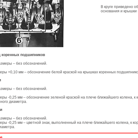
В круге приведено о
основания и крышки
д коренных подшипников
змеры – без обозначений.
еры +0,10 мм – обозначение белой краской на крышках коренных подшипнико
и
змеры – без обозначений.
ры -0,25 мм – обозначение зеленой краской на плече ближайшего колена, к 
ного диаметра.
ки
змеры – без обозначений.
ры -0,25 мм – цветной знак, выполненный на плече ближайшего колена, к к
иаметра.
ие