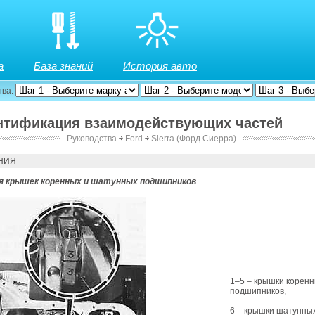
а
База знаний
История авто
тва:
ентификация взаимодействующих частей
Руководства
￫
Ford
￫
Sierra (Форд Сиерра)
НИЯ
ия
крышек коренных и шатунных подшипников
1–5 – крышки корен
подшипников,
6 – крышки шатунны