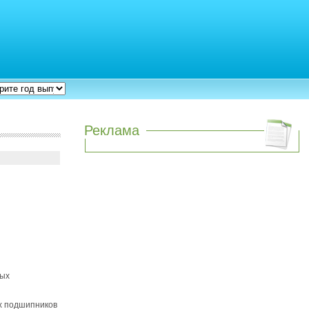
Реклама
ных
х подшипников