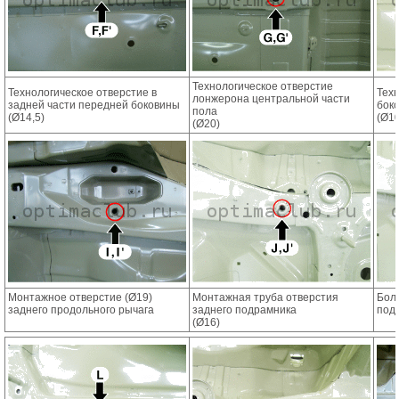
Технологическое отверстие
Технологическое отверстие в
Тех
лонжерона центральной части
задней части передней боковины
бок
пола
(Ø14,5)
(Ø10
(Ø20)
Монтажное отверстие (Ø19)
Монтажная труба отверстия
Бол
заднего продольного рычага
заднего подрамника
под
(Ø16)