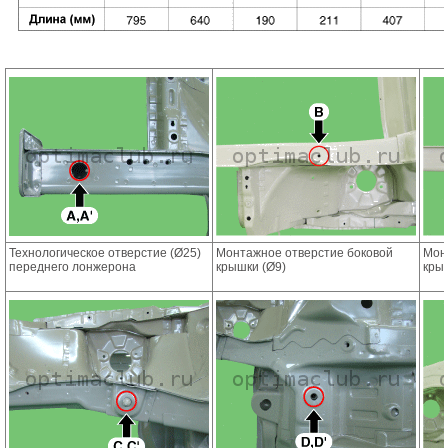
Технологическое отверстие (Ø25)
Монтажное отверстие боковой
Мон
переднего лонжерона
крышки (Ø9)
кры