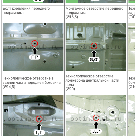
Болт крепления переднего
Монтажное отверстие переднего
Техн
подрамника
подрамника
зад
(Ø16,5)
(E/E
Технологическое отверстие
Технологическое отверстие в
Тех
лонжерона центральной части
задней части передней боковины
бок
пола
(Ø14,5)
(Ø10
(Ø20)