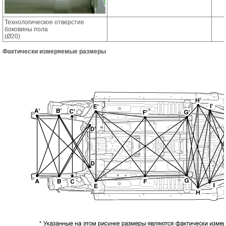
Технологическое отверстие
боковины пола
(Ø20)
Фактически измеряемые размеры