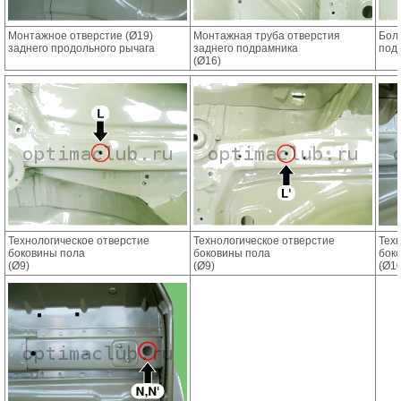
Монтажное отверстие (Ø19)
Монтажная труба отверстия
Бол
заднего продольного рычага
заднего подрамника
под
(Ø16)
Технологическое отверстие
Технологическое отверстие
Тех
боковины пола
боковины пола
бок
(Ø9)
(Ø9)
(Ø10