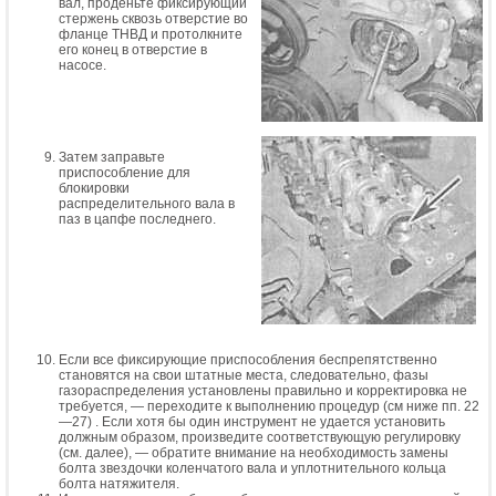
вал, проденьте фиксирующий
стержень сквозь отверстие во
фланце ТНВД и протолкните
его конец в отверстие в
насосе.
Затем заправьте
приспособление для
блокировки
распределительного вала в
паз в цапфе последнего.
Если все фиксирующие приспособления беспрепятственно
становятся на свои штатные места, следовательно, фазы
газораспределения установлены правильно и корректировка не
требуется, — переходите к выполнению процедур (см ниже пп. 22
—27)
. Если хотя бы один инструмент не удается установить
должным образом, произведите соответствующую регулировку
(см. далее), — обратите внимание на необходимость замены
болта звездочки коленчатого вала и уплотнительного кольца
болта натяжителя.