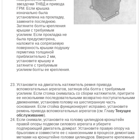
звездочки ТНВД и привода
ГРМ. Если крышка
изначально была
установлена на прокладку,
замените последнюю.
Затяните болты крепления
крышки с требуемым
усилием. Если прокладка не
была предусмотрена,
наложите на сопрягаемую
поверхность крышки подушку
герметика толщиной
приблизительно 2 мм,
установите крышку и
затяните с требуемым
усилием болты ее крепления.
Установите на двигатель натяжитель ремня привода
вспомогательных агрегатов, затянув оба болта с требуемым
усилием. Если стояка снималась со сборки натяжителя, притрите
ее несколькими последовательными возвратно-поступательными
движениями, установив головку на шестигранную часть
основания. Если стойка функционирует исправно, установите
ремень привода вспомогательных агрегатов (см. Главу
Текущее
обслуживание
).
Если снимали, установите на головку цилиндров кронштейн
правой опоры подвески силового агрегата и уберите
подпирающий двигатель домкрат. Установите правую опору на
брызговик и совместите ее с нанесенными в процессе демонтажа
метками на кронштейне головки цилиндров. Вверните крепежные