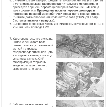
Снимите крышку газораспределительного механизма (см.
Снятие
и установка крышки газораспределительного механизма
) и
приведите поршень первого цилиндра в положение ВМТ конца
такта сжатия (см.
Приведение поршня первого цилиндра в
положение верхней мертвой точки конца такта сжатия (ВМТ)
.
Снимите датчик положения коленчатого вала (CKP) (см. Главу
Системы питания и выпуска
).
Выверните крепежные болты и снимите крышку звездочки ТНВД с
крышки цепи привода ГРМ.
Удостоверьтесь, что риска на
шкиве коленчатого вала
совместилась с установочной
меткой на крышке
газораспределительной цепи
и проденьте в отверстие под
установку датчика CKP
фиксирующий стержень,
введя его в зацепление с
вырезом в теле вала.
Заблокировав коленчатый