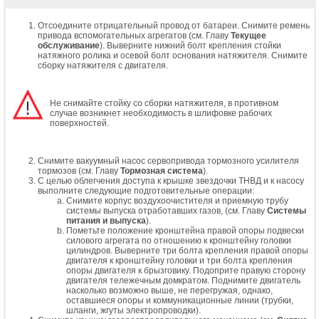
Отсоедините отрицательный провод от батареи. Снимите ремень
привода вспомогательных агрегатов (см. Главу
Текущее
обслуживание
). Выверните нижний болт крепления стойки
натяжного ролика и осевой болт основания натяжителя. Снимите
сборку натяжителя с двигателя.
Не снимайте стойку со сборки натяжителя, в противном
случае возникнет необходимость в шлифовке рабочих
поверхностей.
Снимите вакуумный насос сервопривода тормозного усилителя
тормозов (см. Главу
Тормозная система
).
С целью облегчения доступа к крышке звездочки ТНВД и к насосу
выполните следующие подготовительные операции:
Снимите корпус воздухоочистителя и приемную трубу
системы выпуска отработавших газов, (см. Главу
Системы
питания и выпуска
).
Пометьте положение кронштейна правой опоры подвески
силового агрегата по отношению к кронштейну головки
цилиндров. Выверните три болта крепления правой опоры
двигателя к кронштейну головки и три болта крепления
опоры двигателя к брызговику. Подоприте правую сторону
двигателя тележечным домкратом. Поднимите двигатель
насколько возможно выше, не перегружая, однако,
оставшиеся опоры и коммуникационные линии (трубки,
шланги, жгуты электропроводки).