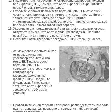
Извлеките приспособления, блокирующие распределительный
вал и фланец ТНВД, выверните болты крепления кронштейна
правой опоры к головке цилиндров.
Отведите колпачок натяжителя верхней цепи ГРМ от задней
части головки цилиндров и снимите плунжер, — постарайтесь
запомнить его установочное положение. Снимите
уплотнительное кольцо и выбросите его, — при установке кольцо
подлежит замене в обязательном порядке.
Удерживая распределительный вал за лыски рожковым ключом,
отпустите и выверните болт крепления звездочки. Вверните
новый болт и затяните его пока только от руки.
Ослабьте болты крепления звездочки ТНВД к фланцу насоса.
Заблокировав коленчатый вал
от проворачивания,
удостоверьтесь в том, что
метка ВМТ на звездочке
верхней цепи ГРМ
совмещена с отверстием для
контроля фаз
газораспределения во
фланце ТНВД. Проденьте
фиксирующий стержень и
затяните болты крепления
звездочки с требуемым
усилием.
Протолкните конец стержня блокировки распределительного вала
паз на торце цапфы последнего, совместив направляющий