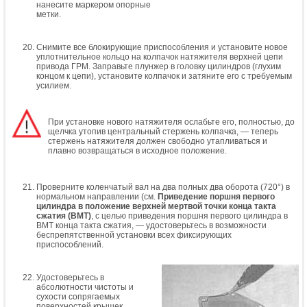
нанесите маркером опорные
метки.
Снимите все блокирующие приспособления и установите новое
уплотнительное кольцо на колпачок натяжителя верхней цепи
привода ГРМ. Заправьте плунжер в головку цилиндров (глухим
концом к цепи), установите колпачок и затяните его с требуемым
усилием.
При установке нового натяжителя ослабьте его, полностью, до
щелчка утопив центральный стержень колпачка, — теперь
стержень натяжителя должен свободно утапливаться и
плавно возвращаться в исходное положение.
Проверните коленчатый вал на два полных два оборота (720°) в
нормальном направлении (см.
Приведение поршня первого
цилиндра в положение верхней мертвой точки конца такта
сжатия (ВМТ)
, с целью приведения поршня первого цилиндра в
ВМТ конца такта сжатия, — удостоверьтесь в возможности
беспрепятственной установки всех фиксирующих
приспособлений.
Удостоверьтесь в
абсолютности чистоты и
сухости сопрягаемых
поверхностей крышек