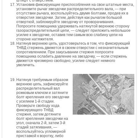
штифт с отверстием.
Установив фиксирующие приспособления на свои штатные места,
установите рычаг звездочки распределительного вала, — при
отсутствии рычага, воспользуйтесь двумя болтами, продев их в
отверстия звездочки. Затем, действуя как рычагом большой
отверткой, заблокируйте звездочку от проворачивания.
Попросите помощника удерживать натянутой верхнюю сторону
газораспределительной цепи, — следует приложить небольшое
усилие к звездочке, оставив тем самым всю слабину цепи на
стороне натяжителя.
Натянув верхнюю цепь, удостоверьтесь в том, что фиксирующий
ТНВД стержень движется в своем отверстии с незначительным
сопротивлением. При закусывании стержня попросите
помощника ослабить давление на звездочку, — если стержень
движется чрезмерно свободно, усилие следует немного
увеличить.
Натянув требуемым образом
верхнюю цепь, зафиксируйте
распределительный вал
рожковым ключом и затяните
болт крепления его звездочки
с усилием 1-й стадии.
Проверьте свободу хода
фиксирующего ТНВД
стержня, затем дотяните
болт крепления звездочки на
угол, сначала 2-й, затем 3-й
стадий затягивания, —
воспользуйтесь угломерной
приставкой к воротку, либо