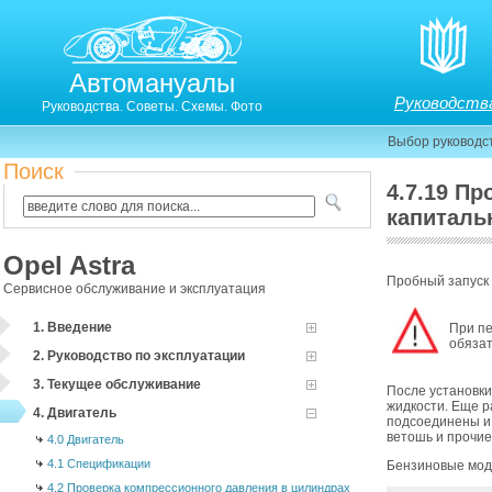
Автомануалы
Руководств
Руководства. Советы. Схемы. Фото
Выбор руководс
Поиск
4.7.19 Пр
капиталь
Opel Astra
Пробный запуск 
Сервисное обслуживание и эксплуатация
1. Введение
При пе
обязат
2. Руководство по эксплуатации
3. Текущее обслуживание
После установки
жидкости. Еще р
4. Двигатель
подсоединены и 
ветошь и прочи
4.0 Двигатель
4.1 Спецификации
Бензиновые мо
4.2 Проверка компрессионного давления в цилиндрах