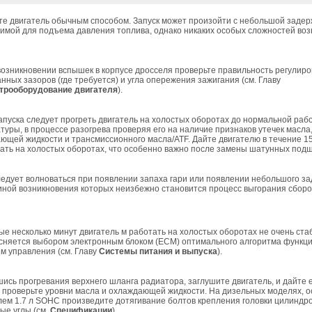
те двигатель обычным способом. Запуск может произойти с небольшой задер
имой для подъема давления топлива, однако никаких особых сложностей воз
возникновении вспышек в корпусе дросселя проверьте правильность регулиро
нных зазоров (где требуется) и угла опережения зажигания (см. Главу
трооборудование двигателя
).
апуска следует прогреть двигатель на холостых оборотах до нормальной раб
туры, в процессе разогрева проверяя его на наличие признаков утечек масла
ющей жидкости и трансмиссионного масла/ATF. Дайте двигателю в течение 1
ать на холостых оборотах, что особенно важно после замены шатунных под
ледует волноваться при появлении запаха гари или появлении небольшого з
иной возникновения которых неизбежно становится процесс выгорания сборо
ые несколько минут двигатель м работать на холостых оборотах не очень ста
сняется выбором электронным блоком (ECM) оптимального алгоритма функц
ем управления (см. Главу
Системы питания и выпуска
).
ись прогревания верхнего шланга радиатора, заглушите двигатель, и дайте 
 проверьте уровни масла и охлаждающей жидкости. На дизельных моделях,
лем 1.7 л SOHC произведите дотягивание болтов крепления головки цилиндр
ые углы (см.
Спецификации
).