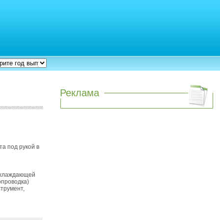
Реклама
а под рукой в
 охлаждающей
опроводка)
трумент,