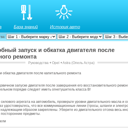
а
База знаний
История авто
тва:
обный запуск и обкатка двигателя после
ного ремонта
Руководства
￫
Opel
￫
Astra (Опель Астра)
и обкатка двигателя после капитального ремонта
рвичном запуске двигателя после завершения его восстановительного ремонт
ельном порядке следует иметь огнетушитель класса В!
 силового агрегата на автомобиль, проверьте уровни двигательного масла и
аз удостоверьтесь, что все коммуникационные линии (тросы, шланги и электр
надлежащим образом закреплены. Уберите из двигательного отсека весь инс
е посторонние предметы.
дели