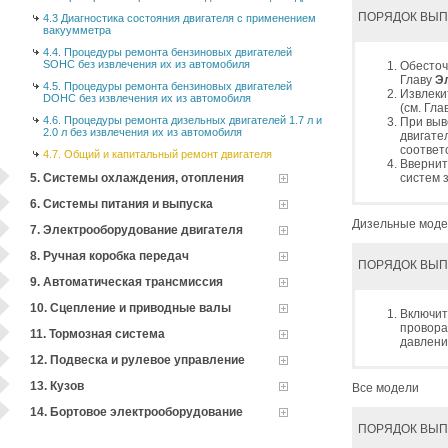
ПОРЯДОК ВЫ
4.3 Диагностика состояния двигателя с применением
вакуумметра
4.4. Процедуры ремонта бензиновых двигателей
SOHC без извлечения их из автомобиля
Обесточ
Главу
Э
4.5. Процедуры ремонта бензиновых двигателей
Извлеки
DOHC без извлечения их из автомобиля
(см. Гла
4.6. Процедуры ремонта дизельных двигателей 1.7 л и
При выв
2.0 л без извлечения их из автомобиля
двигате
соответ
4.7. Общий и капитальный ремонт двигателя
Ввернит
5. Системы охлаждения, отопления
систем 
6. Системы питания и выпуска
Дизельные мод
7. Электрооборудование двигателя
8. Ручная коробка передач
ПОРЯДОК ВЫ
9. Автоматическая трансмиссия
10. Сцепление и приводные валы
Включит
провора
11. Тормозная система
давлени
12. Подвеска и рулевое управление
13. Кузов
Все модели
14. Бортовое электрооборудование
ПОРЯДОК ВЫ