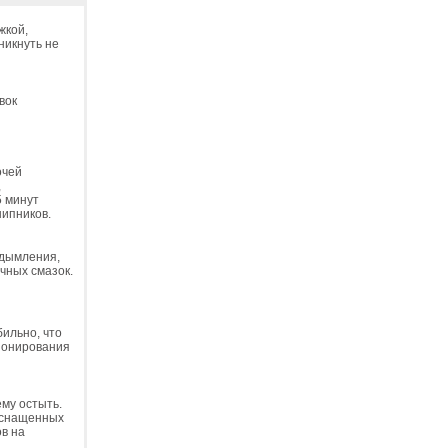
жкой,
никнуть не
вок
очей
,
5 минут
шипников.
адымления,
чных смазок.
бильно, что
ионирования
ему остыть.
 оснащенных
ов на