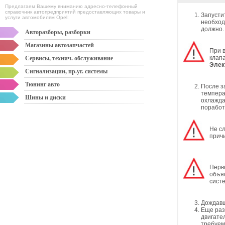
Предлагаем Вашему вниманию адресно-телефонный
справочник автопредприятий предоставляющих товары и
Запусти
услуги автомобилям Opel:
необход
должно.
Авторазборы, разборки
Магазины автозапчастей
При 
клапа
Сервисы, технич. обслуживание
Элек
Сигнализации, пр.уг. системы
Тюнинг авто
После з
темпера
Шины и диски
охлажда
поработ
Не с
прич
Перв
объя
сист
Дождавш
Еще раз
двигате
требуем