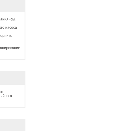
ания (см.
ого насоса
верните
ионирование
те
рийного