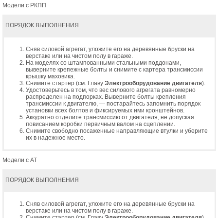
Модели с РКПП
ПОРЯДОК ВЫПОЛНЕНИЯ
Сняв силовой агрегат, уложите его на деревянные бруски на
верстаке или на чистом полу в гараже.
На моделях со штампованными стальными поддонами,
выверните крепежные болты и снимите с картера трансмиссии
крышку маховика.
Снимите стартер (см. Главу
Электрооборудование двигателя
).
Удостоверьтесь в том, что вес силового агрегата равномерно
распределен на подпорках. Выверните болты крепления
трансмиссии к двигателю, — постарайтесь запомнить порядок
установки всех болтов и фиксируемых ими кронштейнов.
Аккуратно отделите трансмиссию от двигателя, не допуская
повисанием коробки первичным валом на сцеплении.
Снимите свободно посаженные направляющие втулки и уберите
их в надежное место.
Модели с АТ
ПОРЯДОК ВЫПОЛНЕНИЯ
Сняв силовой агрегат, уложите его на деревянные бруски на
верстаке или на чистом полу в гараже.
Снимите стартер (см. Главу
Электрооборудование двигателя
).