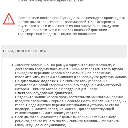
чреватого получением серьезных травм.
Составители настоящего Руководства рекомендуют производить
снятие двигателя в сборе с трансмиссией. Сборка агрегата
опускается вниз и извлекается из-под автомобиля, ввиду чего
следует позаботиться о способах надежной фиксации
транспортного средства в поднятом положении.
ПОРЯДОК ВЫПОЛНЕНИЯ
Загоните автомобиль на ровную горизонтальную площадку с
достаточно твердым покрытием. Снимите капот (см. Главу
Кузов
).
Приведите передние колеса в прямолинейное положение,
извлеките ключ из замка зажигания и заблокируйте рулевую колонку.
На
дизельных моделях 1.7 л
снимите блок управления
отопителем с левой стороны опорного поддона аккумуляторной
батареи. Снимите батарею с поддоном (см. Главу
Электрооборудование двигателя
).
Подоприте задние колеса противооткатными башмаками, прочно
взведите стояночный тормоз. Ослабьте болты крепления передних
колес. Поддомкратьте передок автомобиля и установите его на
подпорки. Снимите передние колеса. При соответствующей
комплектации снимите защиту картера.
Если двигатель снимается с целью выполнения капитального
ремонта, слейте из него масло и снимите масляный фильтр (см.
Главу
Текущее обслуживание
).