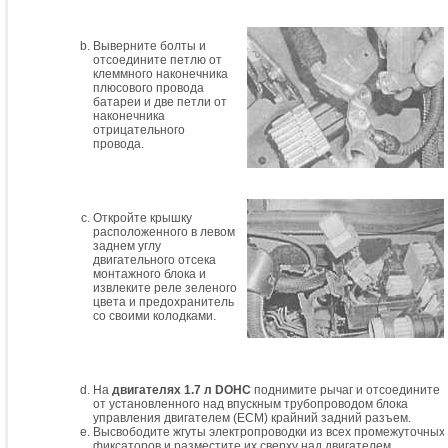
Выверните болты и
отсоедините петлю от
клеммного наконечника
плюсового провода
батареи и две петли от
наконечника
отрицательного
провода.
Откройте крышку
расположенного в левом
заднем углу
двигательного отсека
монтажного блока и
извлеките реле зеленого
цвета и предохранитель
со своими колодками.
На
двигателях 1.7 л DOHC
поднимите рычаг и отсоедините
от установленного над впускным трубопроводом блока
управления двигателем (ECM) крайний задний разъем.
Высвободите жгуты электропроводки из всех промежуточных
фиксаторов и разместите их сверху над двигателем.