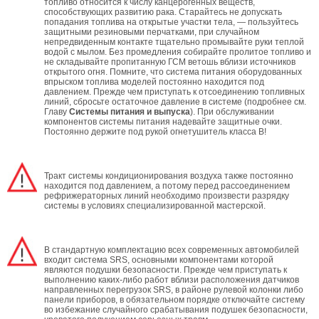
топливо относится к числу канцерогенных веществ,
способствующих развитию рака. Старайтесь не допускать
попадания топлива на открытые участки тела, — пользуйтесь
защитными резиновыми перчатками, при случайном
непредвиденным контакте тщательно промывайте руки теплой
водой с мылом. Без промедления собирайте пролитое топливо и
не складывайте пропитанную ГСМ ветошь вблизи источников
открытого огня. Помните, что система питания оборудованных
впрыском топлива моделей постоянно находится под
давлением. Прежде чем приступать к отсоединению топливных
линий, сбросьте остаточное давление в системе (подробнее см.
Главу
Системы питания и выпуска
). При обслуживании
компонентов системы питания надевайте защитные очки.
Постоянно держите под рукой огнетушитель класса В!
Тракт системы кондиционирования воздуха также постоянно
находится под давлением, а потому перед рассоединением
рефрижераторных линий необходимо произвести разрядку
системы в условиях специализированной мастерской.
В стандартную комплектацию всех современных автомобилей
входит система SRS, основными компонентами которой
являются подушки безопасности. Прежде чем приступать к
выполнению каких-либо работ вблизи расположения датчиков
направленных перегрузок SRS, в районе рулевой колонки либо
панели приборов, в обязательном порядке отключайте систему
во избежание случайного срабатывания подушек безопасности,