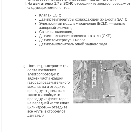
На
двигателях 1.7 л SOHC
отсоедините электропроводку от
следующих компонентов:
Клапан EGR;
Датчик температуры охлаждающей жидкости (ECT);
Электронный модуль управления (ECM), — выньте
запорный элемент;
Свечи накаливания;
Датчик положения коленчатого вала (CKP);
Датчик температуры масла;
Датчик-выключатель огней заднего хода.
Наконец, выверните три
болта крепления
электропроводки к
задней части крышки
газораспределительного
механизма и отведите
проводку от двигателя,
также высвободите
проводку из фиксаторов
на передней части блока
цилиндров, — отведите
все жгуты в сторону от
двигателя.