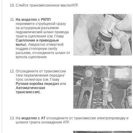
Слейте трансмиссионное масло/ATF.
На моделях с РКПП
пережмите струбциной сразу
за штуцерным разъемом
гидравлический шланг привода
тракта сцепления (см. Главу
Сцепление и приводные
валы
). Аккуратно отверткой
поддев стопорную скобу
разъема, отсоедините шланг от
купола сцепления.
Отсоедините от трансмиссии
тяги переключения передач/
трос селектора (см. Главу
Ручная коробка передач
или
Автоматическая
трансмиссия
).
На
моделях с АТ
отсоедините от трансмиссии электропроводку и
шланги тракта охлаждения ATF.