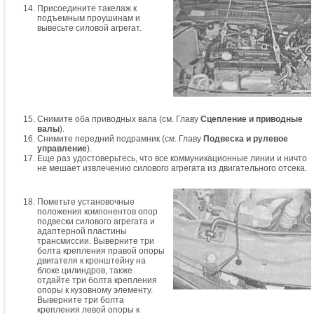
Присоедините такелаж к
подъемным проушинам и
вывесьте силовой агрегат.
Снимите оба приводных вала (см. Главу
Сцепление и приводные
валы
).
Снимите передний подрамник (см. Главу
Подвеска и рулевое
управление
).
Еще раз удостоверьтесь, что все коммуникационные линии и ничто
не мешает извлечению силового агрегата из двигательного отсека.
Пометьте установочные
положения компонентов опор
подвески силового агрегата и
адаптерной пластины
трансмиссии. Выверните три
болта крепления правой опоры
двигателя к кронштейну на
блоке цилиндров, также
отдайте три болта крепления
опоры к кузовному элементу.
Выверните три болта
крепления левой опоры к