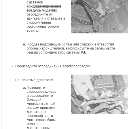
системой
кондиционирования
воздуха моделях
отсоедините от
двигателя и отведите в
сторону линии
рефрижераторного
тракта;
Продев подходящие болты или стержни в отверстия
опорных кронштейнов, зафиксируйте на своем месте
радиатор/ конденсатор системы К/В.
Произведите отсоединение электропроводки:
Бензиновые двигатели
Поверните
стопорное кольцо
и рассоедините
большой
многоконтактный
разъем проводки
двигателя в
передней части
монтажного блока
реле в
двигательном