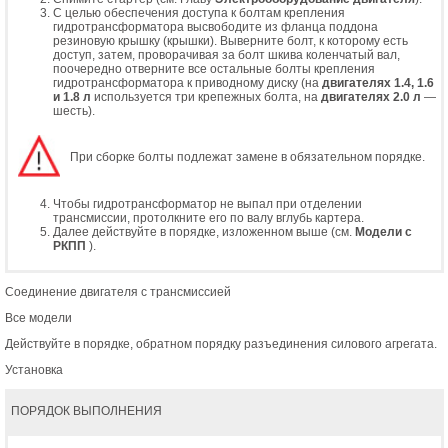
С целью обеспечения доступа к болтам крепления
гидротрансформатора высвободите из фланца поддона
резиновую крышку (крышки). Выверните болт, к которому есть
доступ, затем, проворачивая за болт шкива коленчатый вал,
поочередно отверните все остальные болты крепления
гидротрансформатора к приводному диску (на
двигателях 1.4, 1.6
и 1.8 л
используется три крепежных болта, на
двигателях 2.0 л
—
шесть).
При сборке болты подлежат замене в обязательном порядке.
Чтобы гидротрансформатор не выпал при отделении
трансмиссии, протолкните его по валу вглубь картера.
Далее действуйте в порядке, изложенном выше (см.
Модели с
РКПП
).
Соединение двигателя с трансмиссией
Все модели
Действуйте в порядке, обратном порядку разъединения силового агрегата.
Установка
ПОРЯДОК ВЫПОЛНЕНИЯ