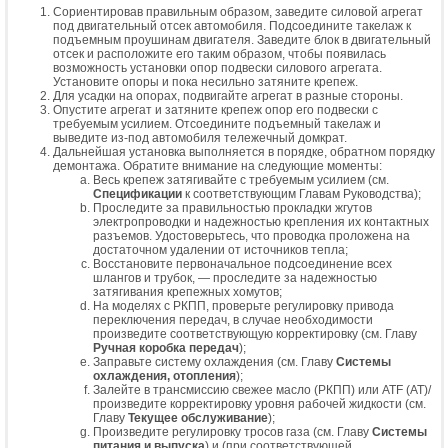
Сориентировав правильным образом, заведите силовой агрегат
под двигательный отсек автомобиля. Подсоедините такелаж к
подъемным проушинам двигателя. Заведите блок в двигательный
отсек и расположите его таким образом, чтобы появилась
возможность установки опор подвески силового агрегата.
Установите опоры и пока несильно затяните крепеж.
Для усадки на опорах, подвигайте агрегат в разные стороны.
Опустите агрегат и затяните крепеж опор его подвески с
требуемым усилием. Отсоедините подъемный такелаж и
выведите из-под автомобиля тележечный домкрат.
Дальнейшая установка выполняется в порядке, обратном порядку
демонтажа. Обратите внимание на следующие моменты:
Весь крепеж затягивайте с требуемым усилием (см.
Спецификации
к соответствующим Главам Руководства);
Проследите за правильностью прокладки жгутов
электропроводки и надежностью крепления их контактных
разъемов. Удостоверьтесь, что проводка проложена на
достаточном удалении от источников тепла;
Восстановите первоначальное подсоединение всех
шлангов и трубок, — проследите за надежностью
затягивания крепежных хомутов;
На моделях с РКПП, проверьте регулировку привода
переключения передач, в случае необходимости
произведите соответствующую корректировку (см. Главу
Ручная коробка передач
);
Заправьте систему охлаждения (см. Главу
Системы
охлаждения, отопления
);
Залейте в трансмиссию свежее масло (РКПП) или ATF (АТ)/
произведите корректировку уровня рабочей жидкости (см.
Главу
Текущее обслуживание
);
Произведите регулировку тросов газа (см. Главу
Системы
питания и выпуска
) и (при соответствующей