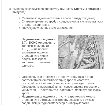
Выполните следующие процедуры (см. Главу
Системы питания и
выпуска
):
Снимите воздухоочиститель в сборе с воздуховодами;
Снимите приемную трубу и среднюю часть системы выпуска
отработавших газов;
Отсоедините линии системы питания;
На
дизельных моделях
1.7 л DOHC
отсоедините
топливные линии от
ТНВД, — на прочих
дизельных моделях
отсоедините линии
подачи и возврата
топлива от топливного
фильтра;
Отсоедините и отведите в сторону тросы газа и (при
соответствующей комплектации) трос темпостата,-
постарайтесь запомнить маршруты прокладки тросов;
Отсоедините вакуумный шланг сервопривода тормозного
усилителя, — постарайтесь запомнить маршрут прокладки
троса;
На
дизельных моделях
отпустите крепежные хомуты,
отсоедините и отведите в сторону воздушные рукава,
соединяющие турбокомпрессор с интеркулером и