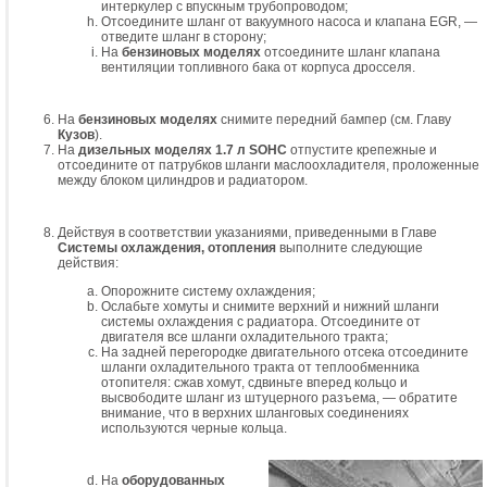
интеркулер с впускным трубопроводом;
Отсоедините шланг от вакуумного насоса и клапана EGR, —
отведите шланг в сторону;
На
бензиновых моделях
отсоедините шланг клапана
вентиляции топливного бака от корпуса дросселя.
На
бензиновых моделях
снимите передний бампер (см. Главу
Кузов
).
На
дизельных моделях 1.7 л SOHC
отпустите крепежные и
отсоедините от патрубков шланги маслоохладителя, проложенные
между блоком цилиндров и радиатором.
Действуя в соответствии указаниями, приведенными в Главе
Системы охлаждения, отопления
выполните следующие
действия:
Опорожните систему охлаждения;
Ослабьте хомуты и снимите верхний и нижний шланги
системы охлаждения с радиатора. Отсоедините от
двигателя все шланги охладительного тракта;
На задней перегородке двигательного отсека отсоедините
шланги охладительного тракта от теплообменника
отопителя: сжав хомут, сдвиньте вперед кольцо и
высвободите шланг из штуцерного разъема, — обратите
внимание, что в верхних шланговых соединениях
используются черные кольца.
На
оборудованных