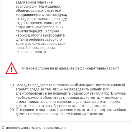
адаптерной пластине
трансмиссии. На
моделях,
оборудованных системой
кондиционирования воздуха,
отсоедините электропроводку,
отдайте крепеж, снимите и
подвяжите компрессор К/В к
панели передка. В случае
необходимости высвободите
шланги рефрижераторного
тракта из фиксаторов позади
правой опоры подвески
силового агрегата.
Ни в коем случае не вскрывайте рефрижераторный тракт!
Заведите под двигатель тележечный домкрат. Опустите силовой
агрегат, следя за тем, чтобы не передавить шланги или
электропроводку и не повредить радиатор/ вентилятор. В случае
необходимости обратитесь к помощи ассистента, — возможно,
агрегат придется слегка наклонить, для вывода его из проема
двигательного отсека. Закрепите агрегат на домкрате.
Отсоедините подъемный такелаж и выкатите из-под автомобиля
домкрат с закрепленным на нем силовым агрегатом.
Отделение двигателя от трансмиссии