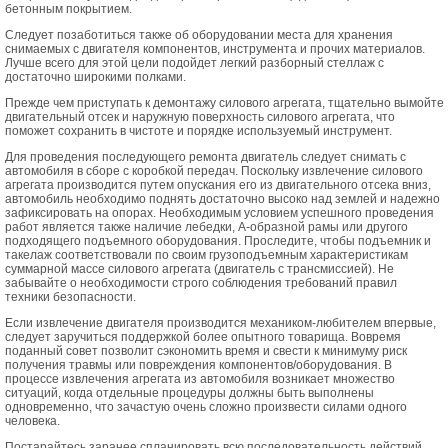
бетонным покрытием.
Следует позаботиться также об оборудовании места для хранения
снимаемых с двигателя компонентов, инструмента и прочих материалов.
Лучше всего для этой цели подойдет легкий разборный стеллаж с
достаточно широкими полками.
Прежде чем приступать к демонтажу силового агрегата, тщательно вымойте
двигательный отсек и наружную поверхность силового агрегата, что
поможет сохранить в чистоте и порядке используемый инструмент.
Для проведения последующего ремонта двигатель следует снимать с
автомобиля в сборе с коробкой передач. Поскольку извлечение силового
агрегата производится путем опускания его из двигательного отсека вниз,
автомобиль необходимо поднять достаточно высоко над землей и надежно
зафиксировать на опорах. Необходимым условием успешного проведения
работ является также наличие лебедки, А-образной рамы или другого
подходящего подъемного оборудования. Проследите, чтобы подъемник и
такелаж соответствовали по своим грузоподъемным характеристикам
суммарной массе силового агрегата (двигатель с трансмиссией). Не
забывайте о необходимости строго соблюдения требований правил
техники безопасности.
Если извлечение двигателя производится механиком-любителем впервые,
следует заручиться поддержкой более опытного товарища. Вовремя
поданный совет позволит сэкономить время и свести к минимуму риск
получения травмы или повреждения компонентов/оборудования. В
процессе извлечения агрегата из автомобиля возникает множество
ситуаций, когда отдельные процедуры должны быть выполнены
одновременно, что зачастую очень сложно произвести силами одного
человека.
Постарайтесь заранее спланировать всю последовательность действий.