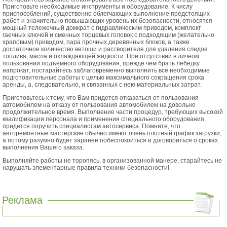
Приготовьте необходимые инструменты и оборудование. К числу
приспособлений, существенно облегчающих выполнение предстоящих
работ и значительно повышающих уровень их безопасности, относятся
мощный тележечный домкрат с гидравлическим приводом, комплект
гаечных ключей и сменных торцевых головок с подходящим (желательно
храповым) приводом, пара прочных деревянных блоков, а также
достаточное количество ветоши и растворителя для удаления следов
топлива, масла и охлаждающей жидкости. При отсутствии в личном
пользовании подъемного оборудования, прежде чем брать лебедку
напрокат, постарайтесь заблаговременно выполнить все необходимые
подготовительные работы с целью максимального сокращения срока
аренды, а, следовательно, и связанных с нею материальных затрат.
Приготовьтесь к тому, что Вам придется отказаться от пользования
автомобилем на отказу от пользования автомобилем на довольно
продолжительное время. Выполнение части процедур, требующих высокой
квалификации персонала и применения специального оборудования,
придется поручить специалистам автосервиса. Помните, что
авторемонтные мастерские обычно имеют очень плотный график загрузки,
а потому разумно будет заранее побеспокоиться и договориться о сроках
выполнения Вашего заказа.
Выполняйте работы не торопясь, в организованной манере, старайтесь не
нарушать элементарные правила техники безопасности!
Реклама