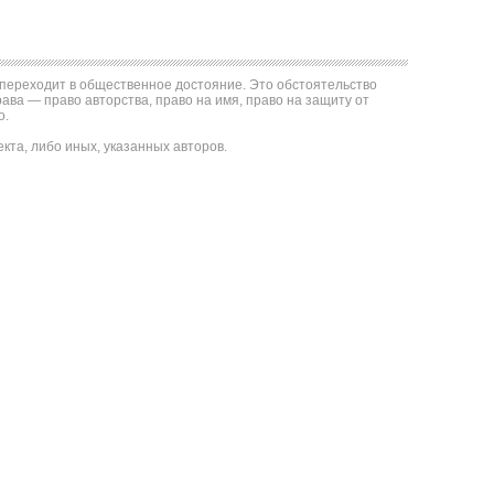
е переходит в общественное достояние. Это обстоятельство
ва — право авторства, право на имя, право на защиту от
о.
та, либо иных, указанных авторов.