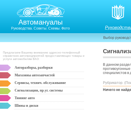
Автомануалы
Руководств
Руководства. Советы. Схемы. Фото
Выбор руководс
Сигнализ
Предлагаем Вашему вниманию адресно-телефонный
справочник автопредприятий предоставляющих товары и
услуги автомобилям ВАЗ:
В данном раздел
Авторазборы, разборки
противоугонные 
специалистов в 
Магазины автозапчастей
Сервисы, технич. обслуживание
Рубрикатор. (По
Ничего не найд
Сигнализации, пр.уг. системы
Тюнинг авто
Шины и диски