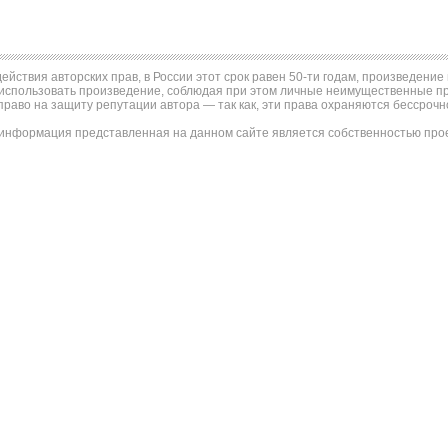
ействия авторских прав, в России этот срок равен 50-ти годам, произведени
использовать произведение, соблюдая при этом личные неимущественные пра
право на защиту репутации автора — так как, эти права охраняются бессрочн
информация представленная на данном сайте является собственностью проек