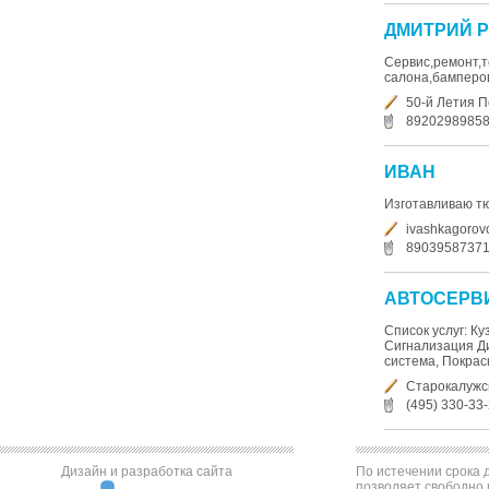
ДМИТРИЙ 
Сервис,ремонт,т
салона,бамперов,
50-й Летия П
8920298985
ИВАН
Изготавливаю тюн
ivashkagorov
8903958737
АВТОСЕРВИ
Список услуг: К
Сигнализация Д
система, Покрас
Старокалужс
(495) 330-33
Дизайн и разработка сайта
По истечении срока д
позволяет свободно 