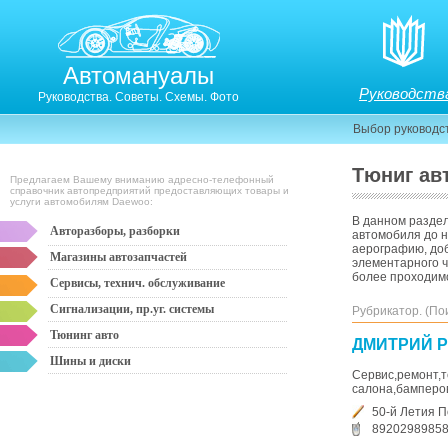
Автомануалы
Руководств
Руководства. Советы. Схемы. Фото
Выбор руководс
Тюниг ав
Предлагаем Вашему вниманию адресно-телефонный
справочник автопредприятий предоставляющих товары и
услуги автомобилям Daewoo:
В данном раздел
Авторазборы, разборки
автомобиля до н
аерографию, доб
Магазины автозапчастей
элементарного ч
более проходимо
Сервисы, технич. обслуживание
Сигнализации, пр.уг. системы
Рубрикатор. (По
Тюнинг авто
ДМИТРИЙ 
Шины и диски
Сервис,ремонт,т
салона,бамперов,
50-й Летия П
8920298985