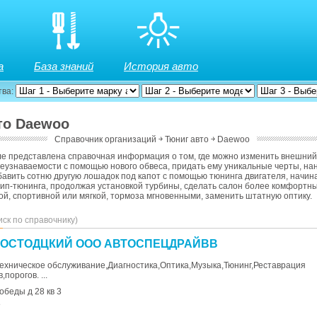
а
База знаний
История авто
тва:
то Daewoo
Справочник организаций
￫
Тюниг авто
￫
Daewoo
е представлена справочная информация о том, где можно изменить внешний
еузнаваемости с помощью нового обвеса, придать ему уникальные черты, на
авить сотню другую лошадок под капот с помощью тюнинга двигателя, начин
ип-тюнинга, продолжая установкой турбины, сделать салон более комфортны
й, спортивной или мягкой, тормоза мгновенными, заменить штатную оптику.
иск по справочнику)
РОСТОДЦКИЙ ООО АВТОСПЕЦДРАЙВВ
ехническое обслуживание,Диагностика,Оптика,Музыка,Тюнинг,Реставрация
порогов. ...
обеды д 28 кв 3
8