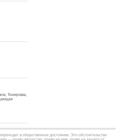
кла, Тонировка,
ждающая
е переходит в общественное достояние. Это обстоятельство
ва — право авторства, право на имя, право на защиту от