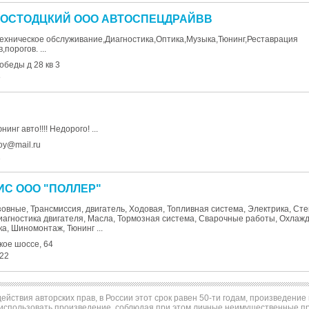
РОСТОДЦКИЙ ООО АВТОСПЕЦДРАЙВВ
ехническое обслуживание,Диагностика,Оптика,Музыка,Тюнинг,Реставрация
порогов. ...
обеды д 28 кв 3
8
инг авто!!!! Недорого! ...
oy@mail.ru
1
С ООО "ПОЛЛЕР"
узовные, Трансмиссия, двигатель, Ходовая, Топливная система, Электрика, Сте
иагностика двигателя, Масла, Тормозная система, Сварочные работы, Охла
ка, Шиномонтаж, Тюнинг ...
кое шоссе, 64
-22
ействия авторских прав, в России этот срок равен 50-ти годам, произведени
использовать произведение, соблюдая при этом личные неимущественные пра