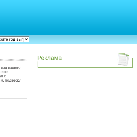
Реклама
 вид вашего
нести
ая с
м, подвеску