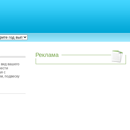
Реклама
 вид вашего
нести
ая с
м, подвеску