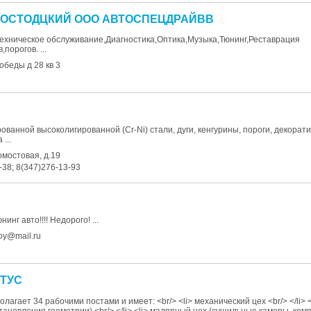
РОСТОДЦКИЙ ООО АВТОСПЕЦДРАЙВВ
ехническое обслуживание,Диагностика,Оптика,Музыка,Тюнинг,Реставрация
порогов. ...
обеды д 28 кв 3
8
ованной высоколигированной (Сr-Ni) стали, дуги, кенгурины, пороги, декорат
...
омостовая, д.19
-38; 8(347)276-13-93
инг авто!!!! Недорого! ...
oy@mail.ru
1
СТУС
лагает 34 рабочими постами и имеет: <br/> <li> механический цех <br/> </li> <
тановления геометрии) <br/> </li> <li> малярный цех (сушильные камеры, ко