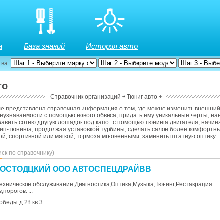
а
База знаний
История авто
тва:
то
Справочник организаций
￫
Тюниг авто
￫
е представлена справочная информация о том, где можно изменить внешний
еузнаваемости с помощью нового обвеса, придать ему уникальные черты, на
авить сотню другую лошадок под капот с помощью тюнинга двигателя, начин
ип-тюнинга, продолжая установкой турбины, сделать салон более комфортны
й, спортивной или мягкой, тормоза мгновенными, заменить штатную оптику.
иск по справочнику)
РОСТОДЦКИЙ ООО АВТОСПЕЦДРАЙВВ
ехническое обслуживание,Диагностика,Оптика,Музыка,Тюнинг,Реставрация
порогов. ...
обеды д 28 кв 3
8