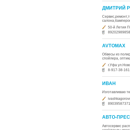
ДМИТРИЙ 
Сервис,ремонт,т
салона,бамперов,
50-й Летия П
8920298985
AVTOMAX
Обвесы из полир
спойлера, оптика 
г.Уфа ул.Нов
8-917-38-161
ИВАН
Изготавливаю тюн
ivashkagorov
8903958737
АВТО-ПРЕ
Автосервис распо
цех(стенды восс