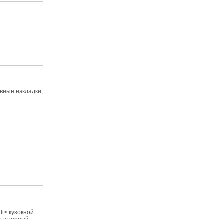
ивные накладки,
li> кузовной
мпьютерный