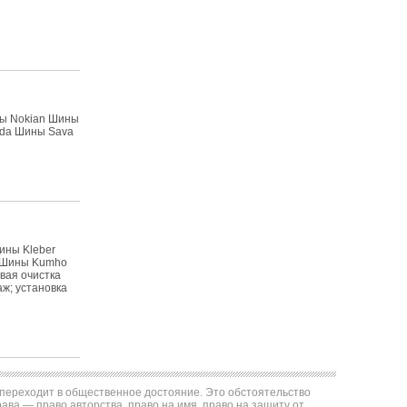
ны Nokian Шины
lda Шины Sava
ины Kleber
k Шины Kumho
вая очистка
ж; установка
е переходит в общественное достояние. Это обстоятельство
ва — право авторства, право на имя, право на защиту от