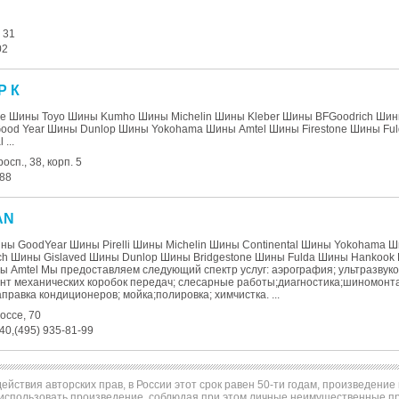
 31
02
Р К
ne Шины Toyo Шины Kumho Шины Michelin Шины Kleber Шины BFGoodrich Ши
Good Year Шины Dunlop Шины Yokohama Шины Amtel Шины Firestone Шины Fu
...
сп., 38, корп. 5
-88
AN
ы GoodYear Шины Pirelli Шины Michelin Шины Continental Шины Yokohama Ш
ch Шины Gislaved Шины Dunlop Шины Bridgestone Шины Fulda Шины Hankoo
 Amtel Мы предоставляем следующий спектр услуг: аэрография; ультразвуко
нт механических коробок передач; слесарные работы;диагностика;шиномонта
правка кондиционеров; мойка;полировка; химчистка. ...
оссе, 70
-40,(495) 935-81-99
ействия авторских прав, в России этот срок равен 50-ти годам, произведени
использовать произведение, соблюдая при этом личные неимущественные пра