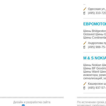
...
Одесская ул.,
(495) 310-72
ЕВРОМОТО
Шины Bridgesto
Gislaved Шины 
Шины Continental 
Андропова про
(495) 988-75
M & S NOKI
Шины Nokian Шин
Шины BF Goodri
Шины Wanli Шины
инжектора; ремо
сигнализаций; за
Каширское ш
(495) 937-57
Дизайн и разработка сайта
По истечении срока д
позволяет свободно 