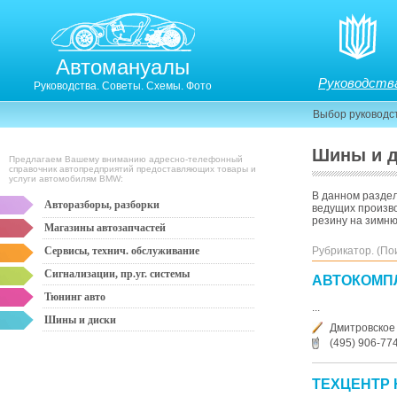
Автомануалы
Руководств
Руководства. Советы. Схемы. Фото
Выбор руководс
Шины и 
Предлагаем Вашему вниманию адресно-телефонный
справочник автопредприятий предоставляющих товары и
услуги автомобилям BMW:
В данном разде
Авторазборы, разборки
ведущих произво
резину на зимню
Магазины автозапчастей
Сервисы, технич. обслуживание
Рубрикатор. (По
Сигнализации, пр.уг. системы
АВТОКОМП
Тюнинг авто
...
Шины и диски
Дмитровское
(495) 906-77
ТЕХЦЕНТР 