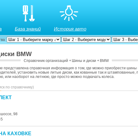
а
База знаний
История авто
тва:
диски BMW
Справочник организаций
￫
Шины и диски
￫
BMW
ле представлена справочная информация о том, где можно приобрести шины 
дителей, установить новые литые диски, как кованные так и штампованные,
ю, или наоборот на летнюю, где просто можно подкачать колеса.
иск по справочнику)
ЛЕКТ
 шоссе, 98
45
НА КАХОВКЕ