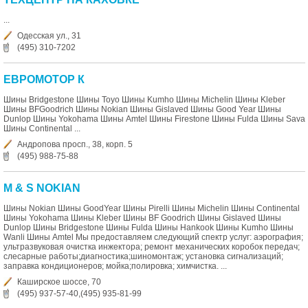
...
Одесская ул., 31
(495) 310-7202
ЕВРОМОТОР К
Шины Bridgestone Шины Toyo Шины Kumho Шины Michelin Шины Kleber
Шины BFGoodrich Шины Nokian Шины Gislaved Шины Good Year Шины
Dunlop Шины Yokohama Шины Amtel Шины Firestone Шины Fulda Шины Sava
Шины Continental ...
Андропова просп., 38, корп. 5
(495) 988-75-88
M & S NOKIAN
Шины Nokian Шины GoodYear Шины Pirelli Шины Michelin Шины Continental
Шины Yokohama Шины Kleber Шины BF Goodrich Шины Gislaved Шины
Dunlop Шины Bridgestone Шины Fulda Шины Hankook Шины Kumho Шины
Wanli Шины Amtel Мы предоставляем следующий спектр услуг: аэрография;
ультразвуковая очистка инжектора; ремонт механических коробок передач;
слесарные работы;диагностика;шиномонтаж; установка сигнализаций;
заправка кондиционеров; мойка;полировка; химчистка. ...
Каширское шоссе, 70
(495) 937-57-40,(495) 935-81-99