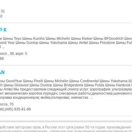
 31
02
Р К
ne Шины Toyo Шины Kumho Шины Michelin Шины Kleber Шины BFGoodrich Ши
Good Year Шины Dunlop Шины Yokohama Шины Amtel Шины Firestone Шины Fu
...
сп., 38, корп. 5
-88
AN
ы GoodYear Шины Pirelli Шины Michelin Шины Continental Шины Yokohama Ш
ch Шины Gislaved Шины Dunlop Шины Bridgestone Шины Fulda Шины Hankoo
 Amtel Мы предоставляем следующий спектр услуг: аэрография; ультразвуко
нт механических коробок передач; слесарные работы;диагностика;шиномонта
правка кондиционеров; мойка;полировка; химчистка. ...
оссе, 70
-40,(495) 935-81-99
ействия авторских прав, в России этот срок равен 50-ти годам, произведени
использовать произведение, соблюдая при этом личные неимущественные пра