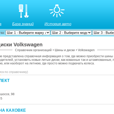
а
База знаний
История авто
тва:
иски Volkswagen
Справочник организаций
￫
Шины и диски
￫
Volkswagen
ле представлена справочная информация о том, где можно приобрести шины 
дителей, установить новые литые диски, как кованные так и штампованные,
ю, или наоборот на летнюю, где просто можно подкачать колеса.
иск по справочнику)
ЛЕКТ
 шоссе, 98
45
НА КАХОВКЕ