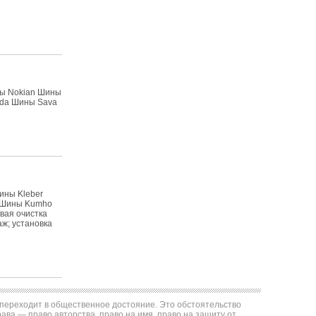
ны Nokian Шины
lda Шины Sava
ины Kleber
k Шины Kumho
вая очистка
ж; установка
е переходит в общественное достояние. Это обстоятельство
ва — право авторства, право на имя, право на защиту от