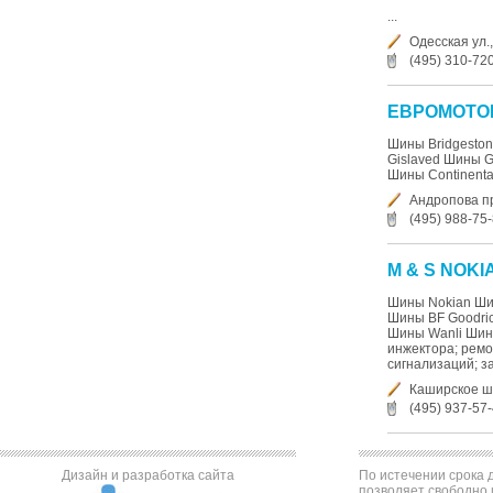
...
Одесская ул.,
(495) 310-72
ЕВРОМОТО
Шины Bridgesto
Gislaved Шины 
Шины Continental 
Андропова про
(495) 988-75
M & S NOKI
Шины Nokian Шин
Шины BF Goodri
Шины Wanli Шины
инжектора; ремо
сигнализаций; за
Каширское ш
(495) 937-57
Дизайн и разработка сайта
По истечении срока д
позволяет свободно 