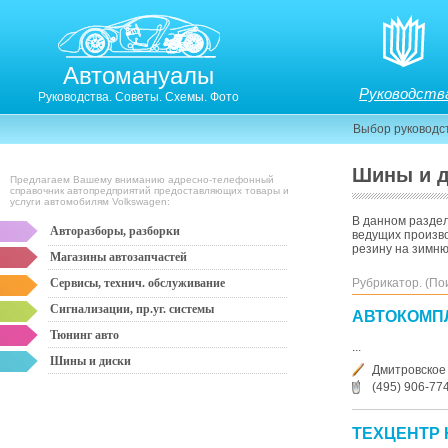
Автомануалы
Руководств
Руководства. Советы. Схемы. Фото
Выбор руководс
Шины и д
Предлагаем Вашему вниманию адресно-телефонный
справочник автопредприятий предоставляющих товары и
услуги автомобилям Volkswagen:
В данном разде
Авторазборы, разборки
ведущих произво
резину на зимню
Магазины автозапчастей
Сервисы, технич. обслуживание
Рубрикатор. (По
Сигнализации, пр.уг. системы
АВТОКОМП
Тюнинг авто
...
Шины и диски
Дмитровское
(495) 906-77
ТЕХЦЕНТР 