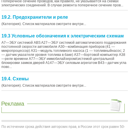
Поперечное сечение проводов, как правило, не указывается на схемах
электрических соединений. В случае ремонта поперечное сечение пров...
19.2. Предохранители и реле
(Категория). Список материалов смотрите внутри...
19.3 Условные обозначения к электрическим схемам
A7—ЭБУ системой ABS A27—ЭБУ системой автоматического поддержания
постоянной скорости автомобиля A30—комбинация приборов (41 —
микропроцессор) A31—модуль топливного насоса (1 — топливныйнасос; 2
— датчик указателя уровня топлива в баке) A37—бортовой компьютер A38
—реле времени A77—ЭБУ иммобилайзером/системой центральной
блокировки замков дверей A147—ЭБУ силовым агрегатом B43—датчик угла
пово...
19.4. Схемы
(Категория). Список материалов смотрите внутри...
Реклама
По истечении срока действия авторских прав, в России этот срок равен 50-