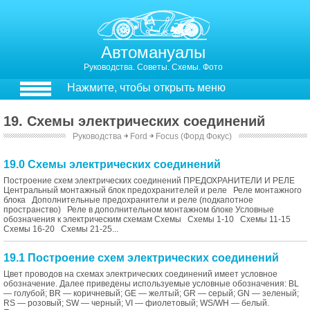
Автомануалы
Руководства. Советы. Схемы. Фото
Нажмите, чтобы открыть меню
19. Схемы электрических соединений
Руководства
￫
Ford
￫
Focus (Форд Фокус)
19.0 Схемы электрических соединений
Построение схем электрических соединений ПРЕДОХРАНИТЕЛИ И РЕЛЕ
Центральный монтажный блок предохранителей и реле Реле монтажного
блока Дополнительные предохранители и реле (подкапотное
пространство) Реле в дополнительном монтажном блоке Условные
обозначения к электрическим схемам Схемы Схемы 1-10 Схемы 11-15
Схемы 16-20 Схемы 21-25...
19.1 Построение схем электрических соединений
Цвет проводов на схемах электрических соединений имеет условное
обозначение. Далее приведены используемые условные обозначения: BL
— голубой; BR — коричневый; GE — желтый; GR — серый; GN — зеленый;
RS — розовый; SW — черный; VI — фиолетовый; WS/WH — белый.