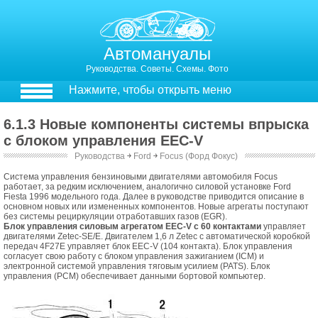
Автомануалы
Руководства. Советы. Схемы. Фото
Нажмите, чтобы открыть меню
6.1.3 Новые компоненты системы впрыска
с блоком управления EEC-V
Руководства
￫
Ford
￫
Focus (Форд Фокус)
6.1.2. Новые компоненты системы впрыска с блоком управления EEC-V
Система управления бензиновыми двигателями автомобиля Focus
работает, за редким исключением, аналогично силовой установке Ford
Fiesta 1996 модельного года. Далее в руководстве приводится описание в
основном новых или измененных компонентов. Новые агрегаты поступают
без системы рециркуляции отработавших газов (EGR).
Блок управления силовым агрегатом EEC-V с 60 контактами
управляет
двигателями Zetec-SE/Е. Двигателем 1,6 л Zetec с автоматической коробкой
передач 4F27E управляет блок EEC-V (104 контакта). Блок управления
согласует свою работу с блоком управления зажиганием (ICM) и
электронной системой управления тяговым усилием (PATS). Блок
управления (РСМ) обеспечивает данными бортовой компьютер.