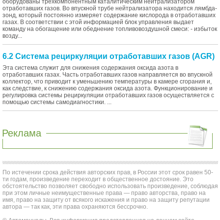
оборудованы трехкомпонентным каталитическим нейтрализатором
отработавших газов. Во впускной трубе нейтрализатора находится лямбда-
зонд, который постоянно измеряет содержание кислорода в отработавших
газах. В соответствии с этой информацией блок управления выдает
команду на обогащение или обеднение топливовоздушной смеси: - избыток
возду...
6.2 Система рециркуляции отработавших газов (AGR)
Эта система служит для снижения содержания оксида азота в
отработавших газах. Часть отработавших газов направляется во впускной
коллектор, что приводит к уменьшению температуры в камере сгорания и,
как следствие, к снижению содержания оксида азота. Функционирование и
регулировка системы рециркуляции отработавших газов осуществляется с
помощью системы самодиагностики. ...
Реклама
По истечении срока действия авторских прав, в России этот срок равен 50-
ти годам, произведение переходит в общественное достояние. Это
обстоятельство позволяет свободно использовать произведение, соблюдая
при этом личные неимущественные права — право авторства, право на
имя, право на защиту от всякого искажения и право на защиту репутации
автора — так как, эти права охраняются бессрочно.