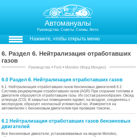
Автомануалы
Руководства. Советы. Схемы. Фото
Нажмите, чтобы открыть меню
6. Раздел 6. Нейтрализация отработавших
газов
Руководства
￫
Ford
￫
Mondeo (Форд Мондео)
6.0 Раздел 6. Нейтрализация отработавших газов
6.1. Нейтрализация отработавших газов бензиновых двигателей 6.2.
Система рециркуляции отработавших газов (AGR) При сгорании топлива в
двигателе образуются отработавшие газы. Их состав разнообразен. Оксид
углерода (СО). В закрытых помещениях ядовит, на воздухе, соединяясь с
кислородом, образует неопасный углекислый газ. Измеряется на
автомобилях с бензиновым двигателем при проверке токсичн...
6.1 Нейтрализация отработавших газов бензиновых
двигателей
Все бензиновые двигатели, устанавливаемые на модели Mondeo,