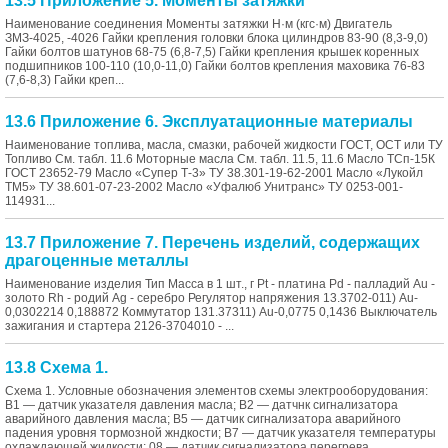
13.5 Приложение 5. Моменты затяжки
Наименование соединения Моменты затяжки Н·м (кгс·м) Двигатель
ЗМЗ-4025, -4026 Гайки крепления головки блока цилиндров 83-90 (8,3-9,0)
Гайки болтов шатунов 68-75 (6,8-7,5) Гайки крепления крышек коренных
подшипников 100-110 (10,0-11,0) Гайки болтов крепления маховика 76-83
(7,6-8,3) Гайки креп...
13.6 Приложение 6. Эксплуатационные материалы
Наименование топлива, масла, смазки, рабочей жидкости ГОСТ, ОСТ или ТУ
Топливо См. табл. 11.6 Моторные масла См. табл. 11.5, 11.6 Масло ТСп-15К
ГОСТ 23652-79 Масло «Супер Т-3» ТУ 38.301-19-62-2001 Масло «Лукойл
ТМ5» ТУ 38.601-07-23-2002 Масло «Уфалюб Унитранс» ТУ 0253-001-
114931...
13.7 Приложение 7. Перечень изделий, содержащих
драгоценные металлы
Наименование изделия Тип Масса в 1 шт., г Pt - платина Pd - палладий Au -
золото Rh - родий Ag - серебро Регулятор напряжения 13.3702-011) Аu-
0,0302214 0,188872 Коммутатор 131.37311) Аu-0,0775 0,1436 Выключатель
зажигания и стартера 2126-3704010 - ...
13.8 Cхема 1.
Схема 1. Условные обозначения элементов схемы электрооборудования:
В1 — датчик указателя давления масла; В2 — датчнк сигнализатора
аварийного давления масла; В5 — датчик сигнализатора аварийного
падения уровня тормозной жндкости; В7 — датчик указателя температуры
охлаждающей жидкости; 08 — датчик сигнализатора перегрева