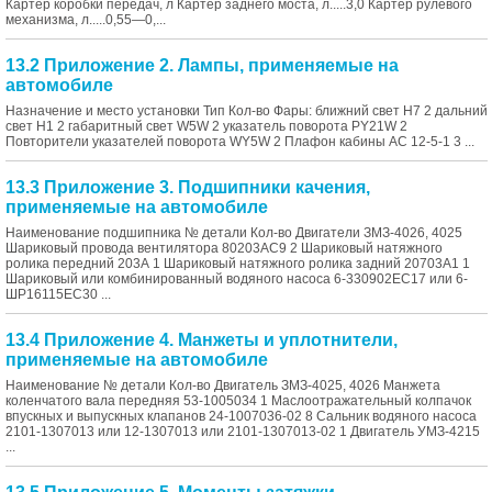
Картер коробки передач, л Картер заднего моста, л.....3,0 Картер рулевого
механизма, л.....0,55—0,...
13.2 Приложение 2. Лампы, применяемые на
автомобиле
Назначение и место установки Тип Кол-во Фары: ближний свет Н7 2 дальний
свет H1 2 габаритный свет W5W 2 указатель поворота PY21W 2
Повторители указателей поворота WY5W 2 Плафон кабины АС 12-5-1 3 ...
13.3 Приложение 3. Подшипники качения,
применяемые на автомобиле
Наименование подшипника № детали Кол-во Двигатели ЗМЗ-4026, 4025
Шариковый провода вентилятора 80203АС9 2 Шариковый натяжного
ролика передний 203А 1 Шариковый натяжного ролика задний 20703А1 1
Шариковый или комбинированный водяного насоса 6-330902ЕС17 или 6-
ШР16115ЕС30 ...
13.4 Приложение 4. Манжеты и уплотнители,
применяемые на автомобиле
Наименование № детали Кол-во Двигатель ЗМЗ-4025, 4026 Манжета
коленчатого вала передняя 53-1005034 1 Маслоотражательный колпачок
впускных и выпускных клапанов 24-1007036-02 8 Сальник водяного насоса
2101-1307013 или 12-1307013 или 2101-1307013-02 1 Двигатель УМЗ-4215
...