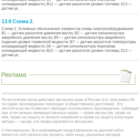
охлаждающей жидкости; В12 — датчик указателя уровня топлива; 013 —
датчик ук...
13.9 Схема 2.
Схема 2. Условные обозначения элементов схемы электрооборудования:
В1 — датчик указателя давления масла; В2 — датчнк сигнализатора
аварийного давления масла; В5 — датчик сигнализатора аварийного
падения уровня тормозной жндкости; В7 — датчик указателя температуры
охлаждающей жидкости; 08 — датчик сигнализатора перегрева
охлаждающей жидкости; В12 — датчик указателя уровня топлива; 013 —
датчик ук...
Реклама
По истечении срока действия авторских прав, в России этот срок равен 50-
ти годам, произведение переходит в общественное достояние. Это
обстоятельство позволяет свободно использовать произведение, соблюдая
при этом личные неимущественные права — право авторства, право на
имя, право на защиту от всякого искажения и право на защиту репутации
автора — так как, эти права охраняются бессрочно.
© Автомануалы. Вся информация представленная на данном сайте
является собственностью проекта, либо иных, указанных авторов.