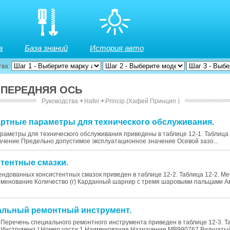
а
База знаний
История авто
тва:
. ПЕРЕДНЯЯ ОСЬ
Руководства
￫
Hafei
￫
Princip (Хафей Принцип )
дартные параметры для технического обслуживания.
аметры для технического обслуживания приведены в таблице 12-1. Таблица 
чение Предельно допустимое эксплуатационное значение Осевой зазо...
стентные смазки.
ндованных консистентных смазок приведен в таблице 12-2. Таблица 12-2. Ме
менование Количество (г) Карданный шарнир с тремя шаровыми пальцами 
иальный ремонтный инструмент.
Перечень специального ремонтного инструмента приведен в таблице 12-3. Та
Инструмент I Номер части 1 Наименование Назначение МВ990767 Вильчатый