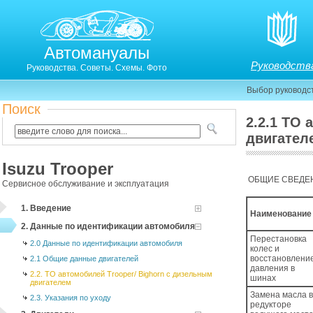
Автомануалы
Руководств
Руководства. Советы. Схемы. Фото
Выбор руководс
Поиск
2.2.1 ТО
двигател
Isuzu Trooper
2.3. ТО автомобилей Trooper/ Bighorn с дизельны
2.3.1. Обслуживание, зависящее только от километ
ОБЩИЕ СВЕДЕ
Сервисное обслуживание и эксплуатация
1. Введение
Наименование
2. Данные по идентификации автомобиля
Перестановка
2.0 Данные по идентификации автомобиля
колес и
восстановлени
2.1 Общие данные двигателей
давления в
2.2. ТО автомобилей Trooper/ Bighorn с дизельным
шинах
двигателем
Замена масла 
2.3. Указания по уходу
редукторе