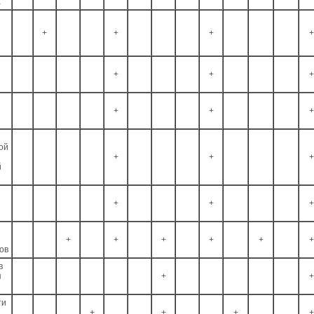
а
в
+
+
+
+
+
+
+
+
+
+
с
ой
+
+
+
й
+
+
+
+
+
+
+
+
+
ов
в
я
+
+
ти
+
+
+
+