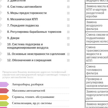
3. Двигатели
ведущего мост
Замена масла 
4. Системы автомобиля
КПП и картере
5. Меры предосторожности
раздаточной
коробки
6. Механическая КПП
Замена
7. Передняя подвеска
воздушного
фильтра
8. Регулировка барабанных тормозов
Смена смазки в
9. Двери
подшипниках
передних коле
10. Система подогрева и
Смена
кондиционирования воздуха
трансмиссионн
11. Основные неисправности сцепления
жидкости в
автоматическо
12. Обозначения и сокращения
КПП
Смена
топливного
Предлагаем Вашему вниманию адресно-телефонный
фильтра
справочник автопредприятий предоставляющих товары и
услуги автомобилям Isuzu:
Проверка и
регулировка
Авторазборы, разборки
зазоров клапан
Магазины автозапчастей
Замена шланго
гидроусилител
Сервисы, технич. обслуживание
руля
Сигнализации, пр.уг. системы
Замена жидкос
в гидроприводе