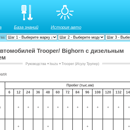
а
База знаний
История авто
тва:
 автомобилей Trooper/ Bighorn с дизельным
ем
Руководства
￫
Isuzu
￫
Trooper (Исузу Трупер)
м двигателем
ража
НИЯ
Пробег (тыс.км)
6
12
24
36
48
60
72
84
96
108
120
132
14
е
+
+
+
+
+
+
+
+
+
+
+
+
в
+
+
+
+