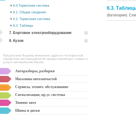
6.0 Тормозная система
6.3. Таблиц
6.1. Общие сведения
(Категория). Сп
6.2. Тормозная система
6.3. Таблицы
7. Бортовое электрооборудование
8. Кузов
Предлагаем Вашему вниманию адресно-телефонный
справочник автопредприятий предоставляющих товары и
услуги автомобилям Mazda:
Авторазборы, разборки
Магазины автозапчастей
Сервисы, технич. обслуживание
Сигнализации, пр.уг. системы
Тюнинг авто
Шины и диски