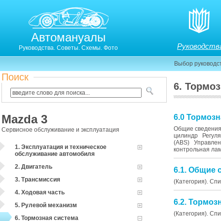
Автомануалы
Руководств
Руководства. Советы. Схемы. Фото
Выбор руководс
Поиск
6. Тормо
Mazda 3
6.0 Тормоз
Общие сведения
Сервисное обслуживание и эксплуатация
цилиндр Регуля
(ABS) Управлен
1. Эксплуатация и техническое
контрольная лам
обслуживание автомобиля
2. Двигатель
6.1. Общие 
3. Трансмиссия
(Категория). Сп
4. Ходовая часть
6.2. Тормоз
5. Рулевой механизм
(Категория). Сп
6. Тормозная система