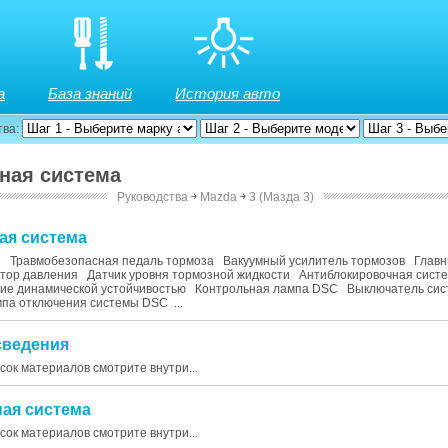
а
База знаний
История авто
тва:
зная система
Руководства
￫
Mazda
￫
3 (Мазда 3)
ная система
 Травмобезопасная педаль тормоза Вакуумный усилитель тормозов Главн
тор давления Датчик уровня тормозной жидкости Антиблокировочная сист
ие динамической устойчивостью Контрольная лампа DSC Выключатель си
па отключения системы DSC ...
сведения
исок материалов смотрите внутри...
ная система
исок материалов смотрите внутри...