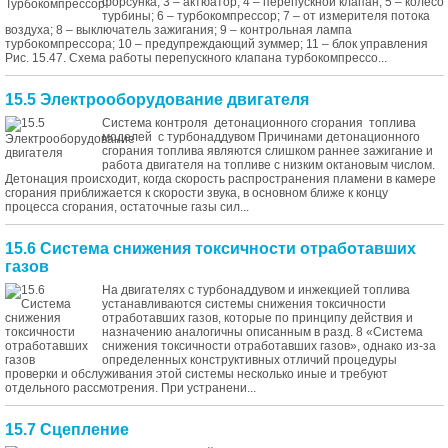
форсунка; 3 – актюатор; 4 – перепускной клапан; 5 – колесо
турбины; 6 – турбокомпрессор; 7 – от измерителя потока
воздуха; 8 – выключатель зажигания; 9 – контрольная лампа
турбокомпрессора; 10 – предупреждающий зуммер; 11 – блок управления
Рис. 15.47. Схема работы перепускного клапана турбокомпрессо...
15.5 Электрооборудование двигателя
Система контроля детонационного сгорания топлива
моделей с турбонаддувом Причинами детонационного
сгорания топлива являются слишком раннее зажигание и
работа двигателя на топливе с низким октановым числом.
Детонация происходит, когда скорость распространения пламени в камере
сгорания приближается к скорости звука, в основном ближе к концу
процесса сгорания, остаточные газы сил...
15.6 Система снижения токсичности отработавших
газов
На двигателях с турбонаддувом и инжекцией топлива
устанавливаются системы снижения токсичности
отработавших газов, которые по принципу действия и
назначению аналогичны описанным в разд. 8 «Система
снижения токсичности отработавших газов», однако из-за
определенных конструктивных отличий процедуры
проверки и обслуживания этой системы несколько иные и требуют
отдельного рассмотрения. При устранени...
15.7 Сцепление