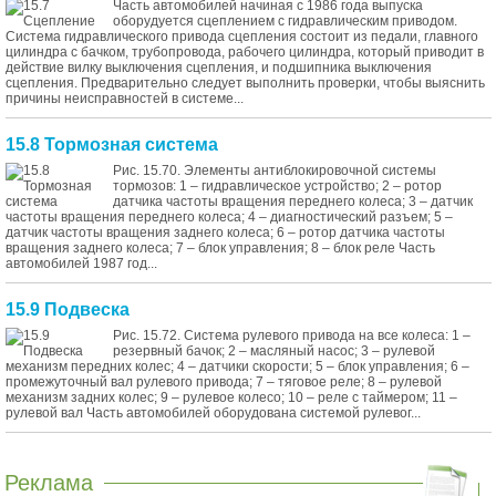
Часть автомобилей начиная с 1986 года выпуска
оборудуется сцеплением с гидравлическим приводом.
Система гидравлического привода сцепления состоит из педали, главного
цилиндра с бачком, трубопровода, рабочего цилиндра, который приводит в
действие вилку выключения сцепления, и подшипника выключения
сцепления. Предварительно следует выполнить проверки, чтобы выяснить
причины неисправностей в системе...
15.8 Тормозная система
Рис. 15.70. Элементы антиблокировочной системы
тормозов: 1 – гидравлическое устройство; 2 – ротор
датчика частоты вращения переднего колеса; 3 – датчик
частоты вращения переднего колеса; 4 – диагностический разъем; 5 –
датчик частоты вращения заднего колеса; 6 – ротор датчика частоты
вращения заднего колеса; 7 – блок управления; 8 – блок реле Часть
автомобилей 1987 год...
15.9 Подвеска
Рис. 15.72. Система рулевого привода на все колеса: 1 –
резервный бачок; 2 – масляный насос; 3 – рулевой
механизм передних колес; 4 – датчики скорости; 5 – блок управления; 6 –
промежуточный вал рулевого привода; 7 – тяговое реле; 8 – рулевой
механизм задних колес; 9 – рулевое колесо; 10 – реле с таймером; 11 –
рулевой вал Часть автомобилей оборудована системой рулевог...
Реклама