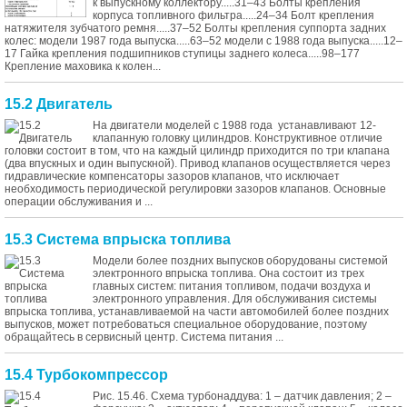
к выпускному коллектору.....31–43 Болты крепления
корпуса топливного фильтра.....24–34 Болт крепления
натяжителя зубчатого ремня.....37–52 Болты крепления суппорта задних
колес: модели 1987 года выпуска.....63–52 модели с 1988 года выпуска.....12–
17 Гайка крепления подшипников ступицы заднего колеса.....98–177
Крепление маховика к колен...
15.2 Двигатель
На двигатели моделей с 1988 года устанавливают 12-
клапанную головку цилиндров. Конструктивное отличие
головки состоит в том, что на каждый цилиндр приходится по три клапана
(два впускных и один выпускной). Привод клапанов осуществляется через
гидравлические компенсаторы зазоров клапанов, что исключает
необходимость периодической регулировки зазоров клапанов. Основные
операции обслуживания и ...
15.3 Система впрыска топлива
Модели более поздних выпусков оборудованы системой
электронного впрыска топлива. Она состоит из трех
главных систем: питания топливом, подачи воздуха и
электронного управления. Для обслуживания системы
впрыска топлива, устанавливаемой на части автомобилей более поздних
выпусков, может потребоваться специальное оборудование, поэтому
обращайтесь в сервисный центр. Система питания ...
15.4 Турбокомпрессор
Рис. 15.46. Схема турбонаддува: 1 – датчик давления; 2 –