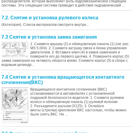
распределителя, которая выполняет роль гидромеханической следящей
системы. Эта следящая система приводит в действие гидравлический ...
7.2. Снятие и установка рулевого колеса
(Категория). Список материалов смотрите внутри...
7.3 Снятие и установка замка зажигания
1. Снимите крышку (2) и облицовочную панель (1) (см. рис.
MS 5.004). 2. Снимите катушку связи и блока управления
двигателем. 3. Вставьте ключ (4) в замок зажигания и
поверните его до первого щелчка. 4. Поверните корпус (5)
замка зажигания на четверть оборота влево. Снимите корпус (5) в сборе с
кодовым цилиндр...
7.4 Снятие и установка вращающегося контактного
сочленения(ВКС)
Вращающееся контактное сочленение (ВКС)
устанавливается в автомобилях с установленной
подушкой безопасности водителя. 1. Снимите рулевое
колесо и облицовочную панель (1) рулевой колонки.
2. Разъедините разъем (Х125). 3. Ослабьте
винты (стрелка) крепления ВКС настолько, чтобы можно
было снять ВКС. Не ...