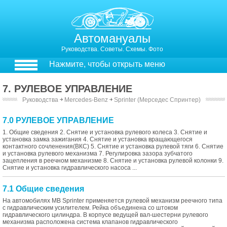
Автомануалы
Руководства. Советы. Схемы. Фото
Нажмите, чтобы открыть меню
7. РУЛЕВОЕ УПРАВЛЕНИЕ
Руководства
￫
Mercedes-Benz
￫
Sprinter (Мерседес Спринтер)
7.0 РУЛЕВОЕ УПРАВЛЕНИЕ
1. Общие сведения 2. Снятие и установка рулевого колеса 3. Снятие и
установка замка зажигания 4. Снятие и установка вращающегося
контактного сочленения(ВКС) 5. Снятие и установка рулевой тяги 6. Снятие
и установка рулевого механизма 7. Регулировка зазора зубчатого
зацепления в реечном механизме 8. Снятие и установка рулевой колонки 9.
Снятие и установка гидравлического насоса ...
7.1 Общие сведения
На автомобилях MB Sprinter применяется рулевой механизм реечного типа
с гидравлическим усилителем. Рейка объединена со штоком
гидравлического цилиндра. В корпусе ведущей вал-шестерни рулевого
механизма расположена система клапанов гидравлического