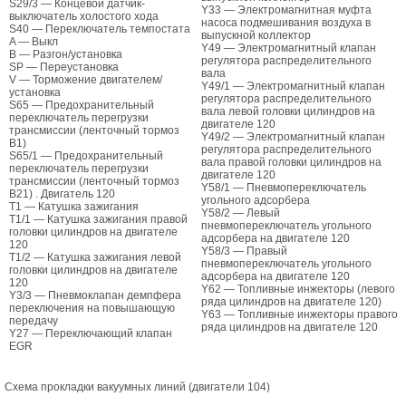
S29/3 — Концевой датчик-
Y33 — Электромагнитная муфта
выключатель холостого хода
насоса подмешивания воздуха в
S40 — Переключатель темпостата
выпускной коллектор
A — Выкл
Y49 — Электромагнитный клапан
B — Разгон/установка
регулятора распределительного
SР — Переустановка
вала
V — Торможение двигателем/
Y49/1 — Электромагнитный клапан
установка
регулятора распределительного
S65 — Предохранительный
вала левой головки цилиндров на
переключатель перегрузки
двигателе 120
трансмиссии (ленточный тормоз
Y49/2 — Электромагнитный клапан
B1)
регулятора распределительного
S65/1 — Предохранительный
вала правой головки цилиндров на
переключатель перегрузки
двигателе 120
трансмиссии (ленточный тормоз
Y58/1 — Пневмопереключатель
B21) . Двигатель 120
угольного адсорбера
T1 — Катушка зажигания
Y58/2 — Левый
T1/1 — Катушка зажигания правой
пневмопереключатель угольного
головки цилиндров на двигателе
адсорбера на двигателе 120
120
Y58/3 — Правый
T1/2 — Катушка зажигания левой
пневмопереключатель угольного
головки цилиндров на двигателе
адсорбера на двигателе 120
120
Y62 — Топливные инжекторы (левого
Y3/3 — Пневмоклапан демпфера
ряда цилиндров на двигателе 120)
переключения на повышающую
Y63 — Топливные инжекторы правого
передачу
ряда цилиндров на двигателе 120
Y27 — Переключающий клапан
EGR
Схема прокладки вакуумных линий (двигатели 104)