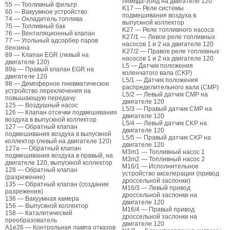
лямбда-зонд на двигателе 120
55 — Топливный фильтр
K17 — Реле системы
60 — Вакуумное устройство
подмешивания воздуха в
74 — Охладитель топлива
выпускной коллектор
75 — Топливный бак
K27 — Реле топливного насоса
76 — Вентиляционный клапан
K27/1 — Левое реле топливных
77 — Угольный адсорбер паров
насосов 1 и 2 на двигателе 120
бензина
K27/2 — Правое реле топливных
89 — Клапан EGR (левый на
насосов 1 и 2 на двигателе 120
двигателе 120)
L5 — Датчик положения
89а — Правый клапан EGR на
коленчатого вала (CKP)
двигателе 120
L5/1 — Датчик положения
98 — Демпферное пневматическое
распределительного вала (CMP)
устройство переключения на
L5/2 — Левый датчик CMP на
повышающую передачу
двигателе 120
125 — Воздушный насос
L5/3 — Правый датчик CMP на
126 — Клапан отсечки подмешивания
двигателе 120
воздуха в выпускной коллектор
L5/4 — Левый датчик CKP на
127 — Обратный клапан
двигателе 120
подмешивания воздуха в выпускной
L5/5 — Правый датчик CKP на
коллектор (левый на двигателе 120)
двигателе 120
127а — Обратный клапан
M3m1 — Топливный насос 1
подмешивания воздуха в правый, на
M3m2 — Топливный насос 2
двигателе 120, выпускной коллектор
M16/1 — Исполнительное
128 — Обратный клапан
устройство акселерации (привод
(разрежение)
дроссельной заслонки)
135 — Обратный клапан (создание
M16/3 — Левый привод
разрежения)
дроссельной заслонки на
136 — Вакуумная камера
двигателе 120
156 — Выпускной коллектор
M16/4 — Правый привод
158 — Каталитический
дроссельной заслонки на
преобразователь
двигателе 120
A1е26 — Контрольная лампа отказов