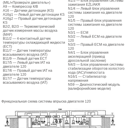
N1/3 — Блок управления системы
(MIL/»Проверьте двигатель»)
зажигания EZL/AKR
A9 — Компрессор К/В
N1/4 — Левый блок управления
A16 — Датчики детонации (KS)
системы зажигания на двигателе
A16g1 — Левый датчик детонации KS
120
A16g2 — Правый датчик детонации
N1/5 — Правый блок управления
KS
системы зажигания на двигателе
B2/2, B2/3 — Термометрический
120
датчик измерения массы воздуха
N3/1 — ECM
(MAF)
N3/2 — Левый ECM на двигателе
B11/2 — 4-контактный датчик
120
температуры охлаждающей жидкости
N3/3 — Правый ECM на двигателе
(ECT)
120
B11/7 — Датчик температуры
N4/1 — Блок управления
всасываемого воздуха (IAT)
акселерацией (привод
B11/9 — Левый датчик ECT
дроссельной заслонки)
B17/5 — Левый датчик IAT на
N4/3 — Блок управления системы
двигателе 120
стабилизации оборотов холостого
B17/6 — Правый датчик IAT на
хода (IAC)/темпостата
двигателе 120
N16/1 — Стабилизатор
B17/7 — Датчик температуры
напряжения
всасываемого воздуха (IAT)
N59 — Диагностический модуль
(калифорнийские модели)
Функцональная схема системы впрыска двигателя 120