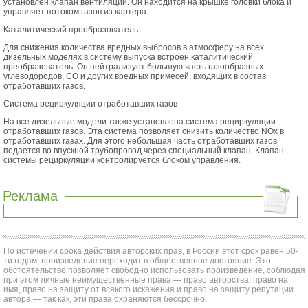
установлен клапан вентиляции. Он находится на крышке головки блока и
управляет потоком газов из картера.
Каталитический преобразователь
Для снижения количества вредных выбросов в атмосферу на всех
дизельных моделях в систему выпуска встроен каталитический
преобразователь. Он нейтрализует большую часть газообразных
углеводородов, СО и других вредных примесей, входящих в состав
отработавших газов.
Система рециркуляции отработавших газов
На все дизельные модели также установлена система рециркуляции
отработавших газов. Эта система позволяет снизить количество NOx в
отработавших газах. Для этого небольшая часть отработавших газов
подается во впускной трубопровод через специальный клапан. Клапан
системы рециркуляции контролируется блоком управления.
Реклама
По истечении срока действия авторских прав, в России этот срок равен 50-
ти годам, произведение переходит в общественное достояние. Это
обстоятельство позволяет свободно использовать произведение, соблюдая
при этом личные неимущественные права — право авторства, право на
имя, право на защиту от всякого искажения и право на защиту репутации
автора — так как, эти права охраняются бессрочно.