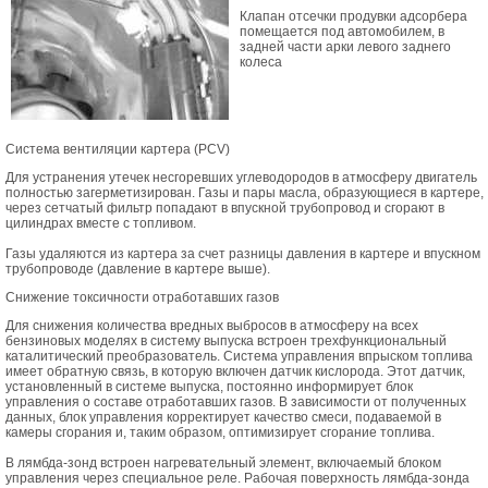
Клапан отсечки продувки адсорбера
помещается под автомобилем, в
задней части арки левого заднего
колеса
Система вентиляции картера (PCV)
Для устранения утечек несгоревших углеводородов в атмосферу двигатель
полностью загерметизирован. Газы и пары масла, образующиеся в картере,
через сетчатый фильтр попадают в впускной трубопровод и сгорают в
цилиндрах вместе с топливом.
Газы удаляются из картера за счет разницы давления в картере и впускном
трубопроводе (давление в картере выше).
Снижение токсичности отработавших газов
Для снижения количества вредных выбросов в атмосферу на всех
бензиновых моделях в систему выпуска встроен трехфункциональный
каталитический преобразователь. Система управления впрыском топлива
имеет обратную связь, в которую включен датчик кислорода. Этот датчик,
установленный в системе выпуска, постоянно информирует блок
управления о составе отработавших газов. В зависимости от полученных
данных, блок управления корректирует качество смеси, подаваемой в
камеры сгорания и, таким образом, оптимизирует сгорание топлива.
В лямбда-зонд встроен нагревательный элемент, включаемый блоком
управления через специальное реле. Рабочая поверхность лямбда-зонда