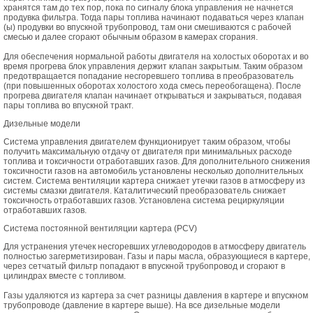
хранятся там до тех пор, пока по сигналу блока управления не начнется
продувка фильтра. Тогда пары топлива начинают подаваться через клапан
(ы) продувки во впускной трубопровод, там они смешиваются с рабочей
смесью и далее сгорают обычным образом в камерах сгорания.
Для обеспечения нормальной работы двигателя на холостых оборотах и во
время прогрева блок управления держит клапан закрытым. Таким образом
предотвращается попадание несгоревшего топлива в преобразователь
(при повышенных оборотах холостого хода смесь переобогащена). После
прогрева двигателя клапан начинает открываться и закрываться, подавая
пары топлива во впускной тракт.
Дизельные модели
Система управления двигателем функционирует таким образом, чтобы
получить максимальную отдачу от двигателя при минимальных расходе
топлива и токсичности отработавших газов. Для дополнительного снижения
токсичности газов на автомобиль установлены несколько дополнительных
систем. Система вентиляции картера снижает утечки газов в атмосферу из
системы смазки двигателя. Каталитический преобразователь снижает
токсичность отработавших газов. Установлена система рециркуляции
отработавших газов.
Система постоянной вентиляции картера (PCV)
Для устранения утечек несгоревших углеводородов в атмосферу двигатель
полностью загерметизирован. Газы и пары масла, образующиеся в картере,
через сетчатый фильтр попадают в впускной трубопровод и сгорают в
цилиндрах вместе с топливом.
Газы удаляются из картера за счет разницы давления в картере и впускном
трубопроводе (давление в картере выше). На все дизельные модели