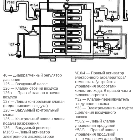
М16/4 — Правый активатор
40 — Диафрагменный регулятор
электронного акселератора/
давления
темпостата/устройства
125 — Воздушный насос
управления оборотами
126 — Клапан отсечки воздуха
холостого хода. В правой части
126а — Правый клапан отсечки
силового агрегата
воздуха
Y32 — Клапан-переключатель
127 — Левый контрольный клапан
воздушного насоса
(подмешивания воздуха)
Y33 — Электромагнитная муфта
128 — Вакуумный контрольный
сцепления воздушного
клапан
насоса
135 — Контрольный клапан линии
Y58/2 — Левый клапан
подачи разрежения
управления продувкой
136 — Вакуумный ресивер
Y58/3 — Правый клапан
М16/3 — Левый активатор
управления продувкой
электронного акселератора/
a — к угольному адсорберу