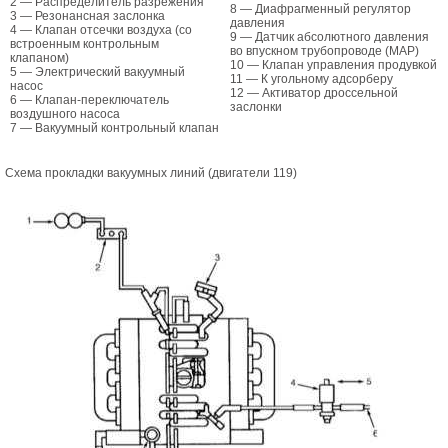
2 — Распределитель разрежения
8 — Диафрагменный регулятор
3 — Резонансная заслонка
давления
4 — Клапан отсечки воздуха (со
9 — Датчик абсолютного давления
встроенным контрольным
во впускном трубопроводе (MAP)
клапаном)
10 — Клапан управления продувкой
5 — Электрический вакуумный
11 — К угольному адсорберу
насос
12 — Активатор дроссельной
6 — Клапан-переключатель
заслонки
воздушного насоса
7 — Вакуумный контрольный клапан
Схема прокладки вакуумных линий (двигатели 119)