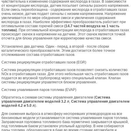
чувствительна к изменению содержания кислорода в газах. В зависимости
от концентрации кислорода, датчик посылает сигналы разного напряжения.
Если смесь переобогащена - содержание кислорода в отработавших газах
очень низкое, датчик подает сигналы с низким напряжением. Напряжение
увеличивается по мере обеднения смеси и увеличения содержания
кислорода в газах. Наиболее эффективно преобразователь работает при
оптимальном составе горючей смеси
(14.7 частей воздуха на 1 часть
топлива)
. При оптимальной концентрации кислорода в отработавших газах
происходит скачок в напряжении на датчике. Этот скачок является точкой
отсчета для блока управления при корректировке качества смеси.
Установлено два датчика. Один - перед, а второй - после сборки
каталитического преобразователя. Этим достигается более точное
отслеживание состава отработавших газов.
Система рециркуляции отработавших газов (EGR)
Система рециркуляции отработавших газов позволяет снизить количество
NOx в отработавших газах. Для этого небольшая часть отработавших газов
подается во впускной трубопровод через специальный клапан. Клапан
системы рециркуляции управляется блоком управления.
Система улавливания паров топлива (EVAP)
Обратитесь к схемам системы управления двигателем (
Система
управления двигателем моделей 3.2 л
,
Система управления двигателем
моделей 4.2 и 5.0 л
).
Для снижения выброса в атмосферу несгоревших углеводородов на все
бензиновые модели устанавливается система улавливания паров топлива.
Заправочная горловина топливного бака герметично закрывается крышкой,
под топливным баком установлен угольный адсорбер. В нем собираются
пары топлива, образующиеся в баке во время стоянки автомобиля и