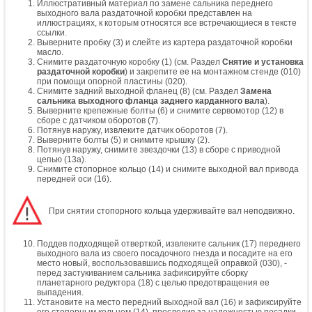
Иллюстративный материал по замене сальника переднего
выходного вала раздаточной коробки представлен на
иллюстрациях, к которым относятся все встречающиеся в тексте
ссылки.
Выверните пробку (3) и слейте из картера раздаточной коробки
масло.
Снимите раздаточную коробку (1) (см. Раздел
Снятие и установка
раздаточной коробки
) и закрепите ее на монтажном стенде (010)
при помощи опорной пластины (020).
Снимите задний выходной фланец (8) (см. Раздел
Замена
сальника выходного фланца заднего карданного вала
).
Выверните крепежные болты (6) и снимите сервомотор (12) в
сборе с датчиком оборотов (7).
Потянув наружу, извлеките датчик оборотов (7).
Выверните болты (5) и снимите крышку (2).
Потянув наружу, снимите звездочки (13) в сборе с приводной
цепью (13а).
Снимите стопорное кольцо (14) и снимите выходной вал привода
передней оси (16).
При снятии стопорного кольца удерживайте вал неподвижно.
Поддев подходящей отверткой, извлеките сальник (17) переднего
выходного вала из своего посадочного гнезда и посадите на его
место новый, воспользовавшись подходящей оправкой (030), -
перед застукиванием сальника зафиксируйте сборку
планетарного редуктора (18) с целью предотвращения ее
выпадения.
Установите на место передний выходной вал (16) и зафиксируйте