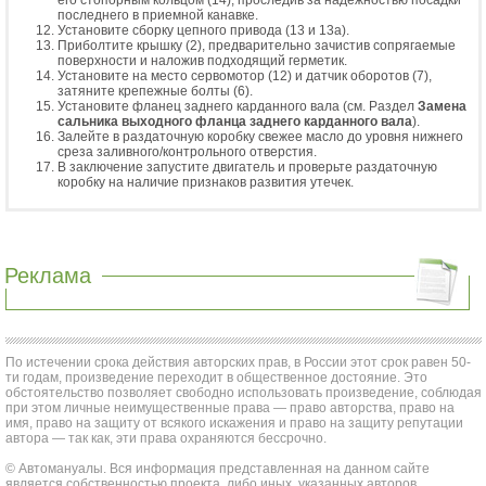
его стопорным кольцом (14), проследив за надежностью посадки
последнего в приемной канавке.
Установите сборку цепного привода (13 и 13а).
Приболтите крышку (2), предварительно зачистив сопрягаемые
поверхности и наложив подходящий герметик.
Установите на место сервомотор (12) и датчик оборотов (7),
затяните крепежные болты (6).
Установите фланец заднего карданного вала (см. Раздел
Замена
сальника выходного фланца заднего карданного вала
).
Залейте в раздаточную коробку свежее масло до уровня нижнего
среза заливного/контрольного отверстия.
В заключение запустите двигатель и проверьте раздаточную
коробку на наличие признаков развития утечек.
Реклама
По истечении срока действия авторских прав, в России этот срок равен 50-
ти годам, произведение переходит в общественное достояние. Это
обстоятельство позволяет свободно использовать произведение, соблюдая
при этом личные неимущественные права — право авторства, право на
имя, право на защиту от всякого искажения и право на защиту репутации
автора — так как, эти права охраняются бессрочно.
© Автомануалы. Вся информация представленная на данном сайте
является собственностью проекта, либо иных, указанных авторов.