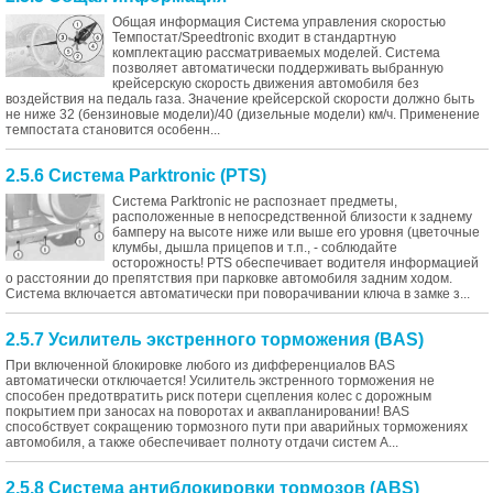
Общая информация Система управления скоростью
Темпостат/Speedtronic входит в стандартную
комплектацию рассматриваемых моделей. Система
позволяет автоматически поддерживать выбранную
крейсерскую скорость движения автомобиля без
воздействия на педаль газа. Значение крейсерской скорости должно быть
не ниже 32 (бензиновые модели)/40 (дизельные модели) км/ч. Применение
темпостата становится особенн...
2.5.6 Система Parktronic (PTS)
Система Parktronic не распознает предметы,
расположенные в непосредственной близости к заднему
бамперу на высоте ниже или выше его уровня (цветочные
клумбы, дышла прицепов и т.п., - соблюдайте
осторожность! PTS обеспечивает водителя информацией
о расстоянии до препятствия при парковке автомобиля задним ходом.
Система включается автоматически при поворачивании ключа в замке з...
2.5.7 Усилитель экстренного торможения (BAS)
При включенной блокировке любого из дифференциалов BAS
автоматически отключается! Усилитель экстренного торможения не
способен предотвратить риск потери сцепления колес с дорожным
покрытием при заносах на поворотах и аквапланировании! BAS
способствует сокращению тормозного пути при аварийных торможениях
автомобиля, а также обеспечивает полноту отдачи систем A...
2.5.8 Система антиблокировки тормозов (ABS)