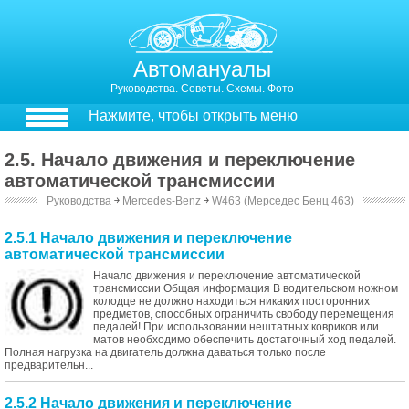
Автомануалы
Руководства. Советы. Схемы. Фото
Нажмите, чтобы открыть меню
2.5. Начало движения и переключение
автоматической трансмиссии
Руководства
￫
Mercedes-Benz
￫
W463 (Мерседес Бенц 463)
2.5.1 Начало движения и переключение
автоматической трансмиссии
Начало движения и переключение автоматической
трансмиссии Общая информация В водительском ножном
колодце не должно находиться никаких посторонних
предметов, способных ограничить свободу перемещения
педалей! При использовании нештатных ковриков или
матов необходимо обеспечить достаточный ход педалей.
Полная нагрузка на двигатель должна даваться только после
предварительн...
2.5.2 Начало движения и переключение