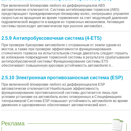
При включенной блокировке любого из дифференциалов ABS
автоматически отключается. Система антиблокировки тормозов (ABS)
предотвращает преждевременную блокировку колес, непрерывно управляя
скоростью их вращения во время торможения за счет модуляций давления
гидравлической жидкости в каждом из тормозных механизмов. Активация
системы происходит автоматически при разгоне автомобил...
2.5.9 Антипробуксовочная система (4-ETS)
При проверке буксировке автомобиля с оторванным от земли одним из
мостов, а также при проверке эффективности функционирования
стояночного тормоза на испытательном стенде двигатель следует глушить
во избежание повреждения тормозной системы в результате срабатывания
антипробуксовочной системы! Функционирование системы ETS
обеспечивает повышенную курсовую устойчивость автомобиля п...
2.5.10 Электронная противозаносная система (ESP)
При включенной блокировке любого из дифференциалов ESP
автоматически отключается! Наибольшая эффективность
функционирование противозаносной системы достигается лишь при
условии установки на автомобиль колес оговоренных в Спецификациях
типоразмеров! Система ESP повышает устойчивость автомобиля во время
движения и одновременно обеспечивает автоматический конт...
Реклама