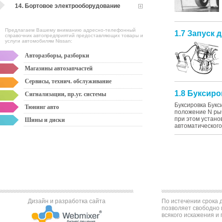
14. Бортовое электрооборудование
Предлагаем Вашему вниманию адресно-телефонный
1.7 Запуск 
справочник автопредприятий предоставляющих товары и
услуги автомобилям Nissan:
Авторазборы, разборки
Магазины автозапчастей
Сервисы, технич. обслуживание
1.8 Буксиро
Сигнализации, пр.уг. системы
Буксировка Букс
Тюнинг авто
положение N рыч
при этом устано
Шины и диски
автоматического
Дизайн и разработка сайта
По истечении срока д
позволяет свободно 
всякого искажения и 