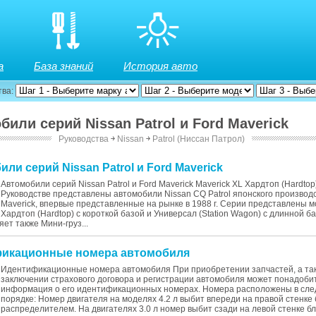
а
База знаний
История авто
тва:
били серий Nissan Patrol и Ford Maverick
Руководства
￫
Nissan
￫
Patrol (Ниссан Патрол)
или серий Nissan Patrol и Ford Maverick
Автомобили серий Nissan Patrol и Ford Maverick Maverick XL Хардтоп (Hardto
Руководстве представлены автомобили Nissan CQ Patrol японского производс
Maverick, впервые представленные на рынке в 1988 г. Серии представлены 
Хардтоп (Hardtop) с короткой базой и Универсал (Station Wagon) с длинной б
яет также Мини-груз...
фикационные номера автомобиля
Идентификационные номера автомобиля При приобретении запчастей, а та
заключении страхового договора и регистрации автомобиля может понадоби
информация о его идентификационных номерах. Номера расположены в сл
порядке: Номер двигателя на моделях 4.2 л выбит впереди на правой стенке 
распределителем. На двигателях 3.0 л номер выбит сзади на левой стенке бло