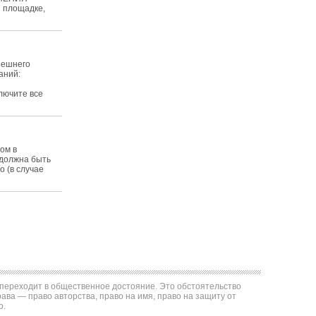
й площадке,
внешнего
аний:
и
ключите все
ом в
 должна быть
 (в случае
е переходит в общественное достояние. Это обстоятельство
ва — право авторства, право на имя, право на защиту от
о.