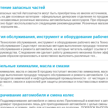
етение запасных частей
пасных частей Автозапчасти могут быть приобретены из многих источников,
ь на две основные категории - официальные дилерские отделения по продаж
и независимые розничные магазины автомобильных аксессуаров. При обраще
езно будет воспользоваться следующими рекомендациями: Розничные магаз
 хорошем ма...
огия обслуживания, инструмент и оборудование рабоче
Технология обслуживания, инструмент и оборудование рабочего места Техно
обслуживания Существует несколько методик выполнения процедур техниче
обслуживания и ремонта автомобиля, на которые читатель найдет ссылки в т
руководства. Следование им сделает работу домашнего механика более эф
шим образом организовать и качественно выполнить различные тех...
бильные химикалии, масла и смазки
имикалии, масла и смазки В продажу поступает множество химикалиев, масел
ходе выполнения процедур текущего обслуживания и ремонта автомобиля. С
 продуктов химической и нефтедобывающей промышленности - от чистящих с
до масел, смазок и аэрозолей для защиты резиновых и пластмассовых компо
...
крачивание автомобиля и смена колес
Поддомкрачивание автомобиля и смена колес Приложенный в комплект к ав
домкрат предназначен лишь для приподнимания автомобиля с целью смены 
дорожных условиях, либо для установки его на подпорки. ПОРЯДОК ВЫПО