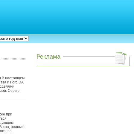
Реклама
p) В настоящем
тва и Ford DA
моделями
азой. Серию
кже при
ться
едующем
блока, рядом с
ка, по...