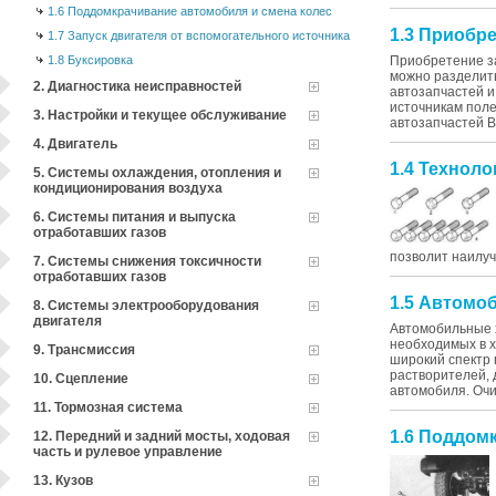
1.6 Поддомкрачивание автомобиля и смена колес
1.3 Приобр
1.7 Запуск двигателя от вспомогательного источника
1.8 Буксировка
Приобретение за
можно разделит
2. Диагностика неисправностей
автозапчастей 
источникам пол
3. Настройки и текущее обслуживание
автозапчастей В
4. Двигатель
1.4 Технол
5. Системы охлаждения, отопления и
кондиционирования воздуха
6. Системы питания и выпуска
отработавших газов
позволит наилуч
7. Системы снижения токсичности
отработавших газов
1.5 Автомо
8. Системы электрооборудования
двигателя
Автомобильные х
необходимых в 
9. Трансмиссия
широкий спектр
растворителей, 
10. Сцепление
автомобиля. Очис
11. Тормозная система
1.6 Поддом
12. Передний и задний мосты, ходовая
часть и рулевое управление
13. Кузов