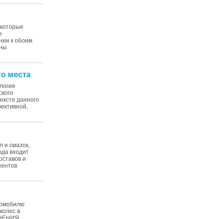
 которые
е
нии к обоим
ины
го места
логия
ского
ексте данного
фективной,
 и смазок,
юда входит
оставов и
нентов
томобилю
колес в
ЛНЕНИЯ