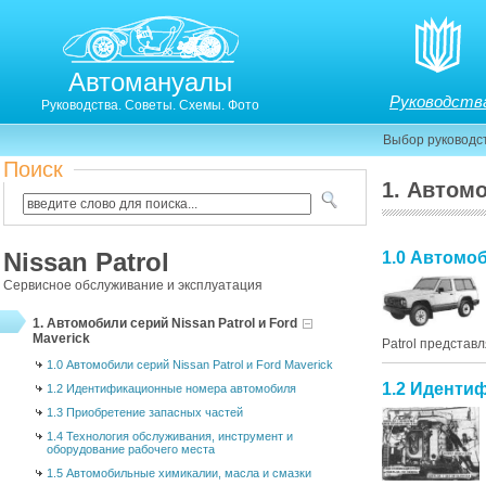
Автомануалы
Руководств
Руководства. Советы. Схемы. Фото
Выбор руководс
Поиск
1. Автомо
Nissan Patrol
1.0 Автомоб
Сервисное обслуживание и эксплуатация
1. Автомобили серий Nissan Patrol и Ford
Maverick
Patrol представл
1.0 Автомобили серий Nissan Patrol и Ford Maverick
1.2 Иденти
1.2 Идентификационные номера автомобиля
1.3 Приобретение запасных частей
1.4 Технология обслуживания, инструмент и
оборудование рабочего места
1.5 Автомобильные химикалии, масла и смазки