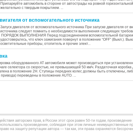
Припаркуйте автомобиль в стороне от автострады на ровной горизонтально
желательно с твердым покрытием. ...
двигателя от вспомогательного источника
Запуск двигателя от вспомогательного источника При запуске двигателя от 
источника следует помнить о необходимости выполнения следующих требов
ПОРЯДОК ВЫПОЛНЕНИЯ Перед подсоединением вспомогательной батаре
удостоверьтесь, что ключ зажигания повернут в положение “OFF” (Выкл.). Вы
осветительные приборы, отопитель и прочие элект...
вка
ировка оборудованного АТ автомобиля может производиться при установленн
аге селектора со скоростью, не превышающей 50 км/ч. Раздаточная коробка
влена в положение 2Н. Ступицы передних колес должны быть отключены, либо
 привода) переведены в положение AUTO. ...
ействия авторских прав, в России этот срок равен 50-ти годам, произведени
использовать произведение, соблюдая при этом личные неимущественные пра
право на защиту репутации автора — так как, эти права охраняются бессрочн