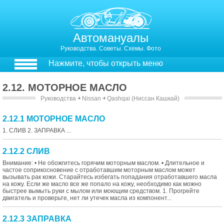
Автомануалы
Руководства. Советы. Схемы. Фото
Нажмите, чтобы открыть меню
2.12. МОТОРНОЕ МАСЛО
Руководства
￫
Nissan
￫
Qashqai (Ниссан Кашкай)
2.12.1 МОТОРНОЕ МАСЛО
1. СЛИВ 2. ЗАПРАВКА ...
2.12.2 СЛИВ
Внимание: • Не обожгитесь горячим моторным маслом. • Длительное и
частое соприкосновение с отработавшим моторным маслом может
вызывать рак кожи. Старайтесь избегать попадания отработавшего масла
на кожу. Если же масло все же попало на кожу, необходимо как можно
быстрее вымыть руки с мылом или моющим средством. 1. Прогрейте
двигатель и проверьте, нет ли утечек масла из компонент...
2.12.3 ЗАПРАВКА