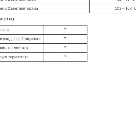
ей с 2 вентиляторами
102 – 108° 
и (Н.м.)
асоса
7
 охлаждающей жидкости
7
шки термостата
7
пуса термостата
7