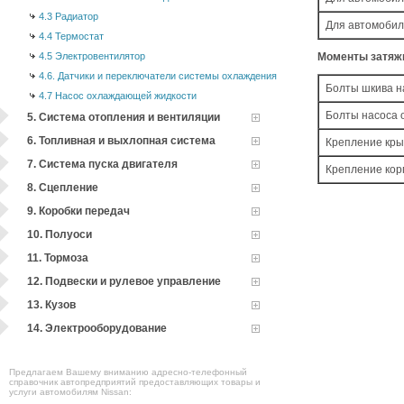
4.3 Радиатор
Для автомобил
4.4 Термостат
4.5 Электровентилятор
Моменты затяжк
4.6. Датчики и переключатели системы охлаждения
Болты шкива н
4.7 Насос охлаждающей жидкости
Болты насоса
5. Система отопления и вентиляции
6. Топливная и выхлопная система
Крепление кры
7. Система пуска двигателя
Крепление кор
8. Сцепление
9. Коробки передач
10. Полуоси
11. Тормоза
12. Подвески и рулевое управление
13. Кузов
14. Электрооборудование
Предлагаем Вашему вниманию адресно-телефонный
справочник автопредприятий предоставляющих товары и
услуги автомобилям Nissan: