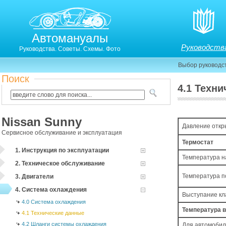
Автомануалы
Руководств
Руководства. Советы. Схемы. Фото
Выбор руководс
Поиск
4.1 Техн
4.1. Технические данные
Nissan Sunny
Давление откр
Сервисное обслуживание и эксплуатация
Термостат
1. Инструкция по эксплуатации
Температура н
2. Техническое обслуживание
Температура п
3. Двигатели
4. Система охлаждения
Выступание к
4.0 Система охлаждения
Температура 
4.1 Технические данные
4.2 Шланги системы охлаждения
Для автомобил