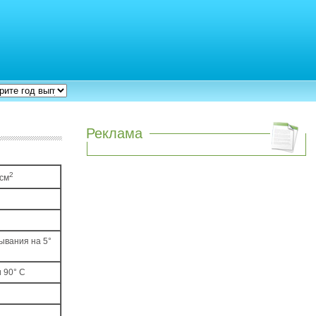
Реклама
2
/см
ывания на 5°
и 90° С