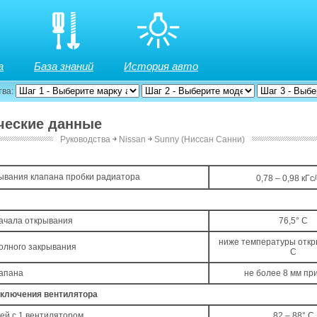
а
База знаний
История авто
тва:
ические данные
Руководства
￫
Nissan
￫
Sunny (Ниссан Санни)
ывания клапана пробки радиатора
0,78 – 0,98 кГс
ачала открывания
76,5° С
ниже температуры откр
олного закрывания
С
лапана
не более 8 мм пр
включения вентилятора
ей с 1 вентилятором
82 – 88° С