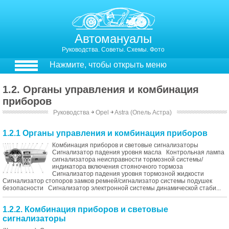
Автомануалы
Руководства. Советы. Схемы. Фото
Нажмите, чтобы открыть меню
1.2. Органы управления и комбинация
приборов
Руководства
￫
Opel
￫
Astra (Опель Астра)
1.2.1 Органы управления и комбинация приборов
Комбинация приборов и световые сигнализаторы
Сигнализатор падения уровня масла Контрольная лампа
сигнализатора неисправности тормозной системы/
индикатора включения стояночного тормоза
Сигнализатор падения уровня тормозной жидкости
Сигнализатор стопоров замков ремней/cигнализатор системы подушек
безопасности Сигнализатор электронной системы динамической стаби...
1.2.2. Комбинация приборов и световые
сигнализаторы