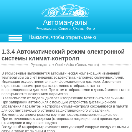
Автомануалы
Руководства. Советы. Схемы. Фото
Нажмите, чтобы открыть меню
1.3.4 Автоматический режим электронной
системы климат-контроля
Руководства
￫
Opel
￫
Astra (Опель Астра)
1.3.3. Автоматический режим электронной системы климат-контроля
В этом режиме выполняется автоматическая компенсация изменений
температуры за счет внешних воздействий, например солнечных лучей.
Индикация осуществляется на информационном дисплее. Изменения
отдельных параметров кратковременно отображаются на
информационном дисплее. При этом отображаемое в данный момент меню
перекрывается показанием параметра.
В зависимости от модели дисплея изображение может быть различным.
При запирании автомобиля с помощью устройства дистанционного
управления параметры настройки климат-контроля сохраняются в памяти
для соответствующего устройства дистанционного управления.
Возможна установка режима вручную посредством меню на дисплее.
При включенном охлаждении (компрессор кондиционера) производится
охлаждение и осушение воздуха.
Воздушный микрофильтр очищает поступающий снаружи воздух от пыли и
сажи, а также от пыльцы и спор.