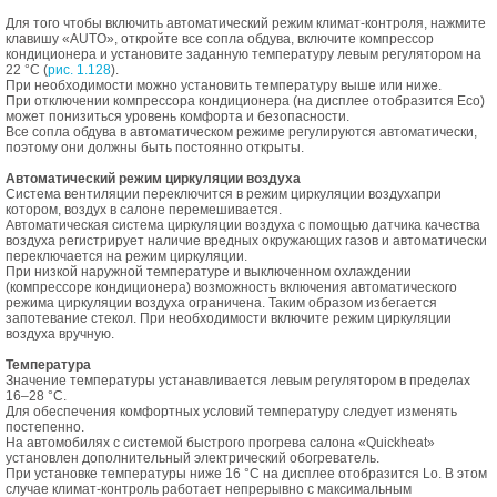
Для того чтобы включить автоматический режим климат-контроля, нажмите
клавишу «AUTO», откройте все сопла обдува, включите компрессор
кондиционера и установите заданную температуру левым регулятором на
22 °С (
рис. 1.128
).
При необходимости можно установить температуру выше или ниже.
При отключении компрессора кондиционера (на дисплее отобразится Есо)
может понизиться уровень комфорта и безопасности.
Все сопла обдува в автоматическом режиме регулируются автоматически,
поэтому они должны быть постоянно открыты.
Автоматический режим циркуляции воздуха
Система вентиляции переключится в режим циркуляции воздухапри
котором, воздух в салоне перемешивается.
Автоматическая система циркуляции воздуха с помощью датчика качества
воздуха регистрирует наличие вредных окружающих газов и автоматически
переключается на режим циркуляции.
При низкой наружной температуре и выключенном охлаждении
(компрессоре кондиционера) возможность включения автоматического
режима циркуляции воздуха ограничена. Таким образом избегается
запотевание стекол. При необходимости включите режим циркуляции
воздуха вручную.
Температура
Значение температуры устанавливается левым регулятором в пределах
16–28 °С.
Для обеспечения комфортных условий температуру следует изменять
постепенно.
На автомобилях с системой быстрого прогрева салона «Quickheat»
установлен дополнительный электрический обогреватель.
При установке температуры ниже 16 °С на дисплее отобразится Lo. В этом
случае климат-контроль работает непрерывно с максимальным