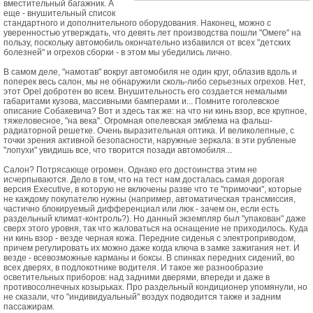
вместительный багажник. А
еще - внушительный список
стандартного и дополнительного оборудования. Наконец, можно с
уверенностью утверждать, что девять лет производства пошли "Омеге" на
пользу, поскольку автомобиль окончательно избавился от всех "детских
болезней" и огрехов сборки - в этом мы убедились лично.
В самом деле, "намотав" вокруг автомобиля не один круг, облазив вдоль и
поперек весь салон, мы не обнаружили сколь-либо серьезных огрехов. Нет,
этот Opel добротен во всем. Внушительность его создается немалыми
габаритами кузова, массивными бамперами и... Помните гоголевское
описание Собакевича? Вот и здесь так же: на что ни кинь взор, все крупное,
тяжеловесное, "на века". Огромная опелевская эмблема на фальш-
радиаторной решетке. Очень выразительная оптика. И великолепные, с
точки зрения активной безопасности, наружные зеркала: в эти рубленые
"лопухи" увидишь все, что творится позади автомобиля...
Салон? Потрясающе огромен. Однако его достоинства этим не
исчерпываются. Дело в том, что на тест нам досталась самая дорогая
версия Executive, в которую не включены разве что те "примочки", которые
не каждому покупателю нужны (например, автоматическая трансмиссия,
частично блокируемый дифференциал или люк - зачем он, если есть
раздельный климат-контроль?). Но данный экземпляр был "упакован" даже
сверх этого уровня, так что жаловаться на оснащение не приходилось. Куда
ни кинь взор - везде черная кожа. Передние сиденья с электроприводом,
причем регулировать их можно даже когда ключа в замке зажигания нет. И
везде - всевозможные карманы и боксы. В спинках передних сидений, во
всех дверях, в подлокотнике водителя. И такое же разнообразие
осветительных приборов: над задними дверями, впереди и даже в
противосолнечных козырьках. Про раздельный кондиционер упомянули, но
не сказали, что "индивидуальный" воздух подводится также и задним
пассажирам.