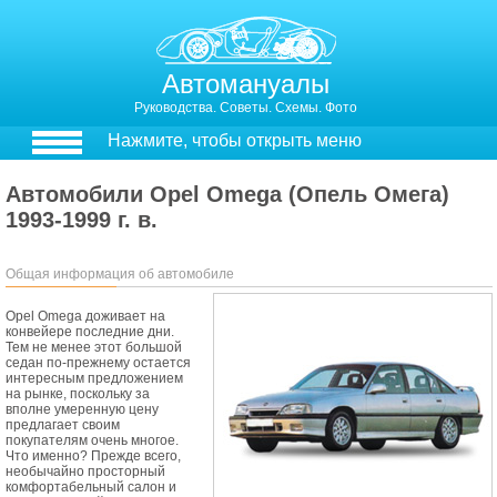
Автомануалы
Руководства. Советы. Схемы. Фото
Нажмите, чтобы открыть меню
Автомобили Opel Omega (Опель Омега)
1993-1999 г. в.
Общая информация об автомобиле
Opel Omega доживает на
конвейере последние дни.
Тем не менее этот большой
седан по-прежнему остается
интересным предложением
на рынке, поскольку за
вполне умеренную цену
предлагает своим
покупателям очень многое.
Что именно? Прежде всего,
необычайно просторный
комфортабельный салон и