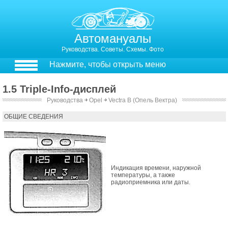
Автомануалы
Руководства. Советы. Схемы. Фото
Нажмите, чтобы открыть меню
1.5 Triple-Info-дисплей
Руководства
￫
Opel
￫
Vectra B (Опель Вектра)
1.5. Triple-Info-дисплей
ОБЩИЕ СВЕДЕНИЯ
Индикация времени, наружной
температуры, а также
радиоприемника или даты.