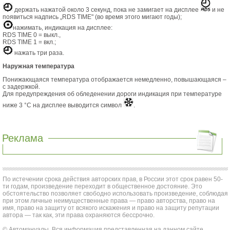
держать нажатой около 3 секунд, пока не замигает на дисплее
и не
появиться надпись „RDS TIME" (во время этого мигают годы);
нажимать, индикация на дисплее:
RDS TIME 0 = выкл.,
RDS TIME 1 = вкл.;
нажать три раза.
Наружная температура
Понижающаяся температура отображается немедленно, повышающаяся –
с задержкой.
Для предупреждения об обледенении дороги индикация при температуре
ниже 3 °С на дисплее выводится символ
.
Реклама
По истечении срока действия авторских прав, в России этот срок равен 50-
ти годам, произведение переходит в общественное достояние. Это
обстоятельство позволяет свободно использовать произведение, соблюдая
при этом личные неимущественные права — право авторства, право на
имя, право на защиту от всякого искажения и право на защиту репутации
автора — так как, эти права охраняются бессрочно.
© Автомануалы. Вся информация представленная на данном сайте