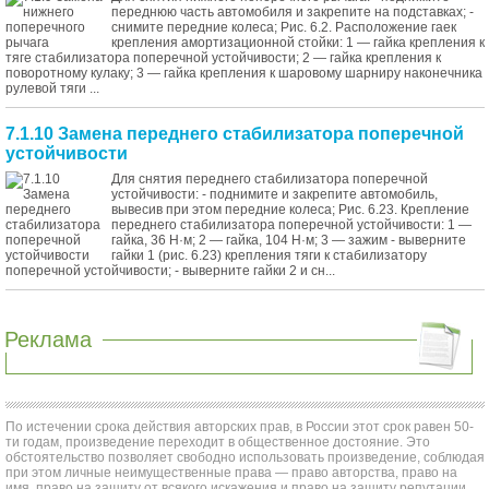
переднюю часть автомобиля и закрепите на подставках; -
снимите передние колеса; Рис. 6.2. Расположение гаек
крепления амортизационной стойки: 1 — гайка крепления к
тяге стабилизатора поперечной устойчивости; 2 — гайка крепления к
поворотному кулаку; 3 — гайка крепления к шаровому шарниру наконечника
рулевой тяги ...
7.1.10 Замена переднего стабилизатора поперечной
устойчивости
Для снятия переднего стабилизатора поперечной
устойчивости: - поднимите и закрепите автомобиль,
вывесив при этом передние колеса; Рис. 6.23. Крепление
переднего стабилизатора поперечной устойчивости: 1 —
гайка, 36 Н·м; 2 — гайка, 104 Н·м; 3 — зажим - выверните
гайки 1 (рис. 6.23) крепления тяги к стабилизатору
поперечной устойчивости; - выверните гайки 2 и сн...
Реклама
По истечении срока действия авторских прав, в России этот срок равен 50-
ти годам, произведение переходит в общественное достояние. Это
обстоятельство позволяет свободно использовать произведение, соблюдая
при этом личные неимущественные права — право авторства, право на
имя, право на защиту от всякого искажения и право на защиту репутации