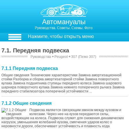
Автомануалы
Руководства. Советы. Схемы. Фото
Нажмите, чтобы открыть меню
7.1. Передняя подвеска
Руководства
￫
Peugeot
￫
307 (Пежо 307)
7.1.1 Передняя подвеска
Общие сведения Технические характеристики Замена амортизационной
стойки Разборка и сборка амортизаторной стойки Замена поворотного
кулака Замена подшипника ступицы переднего колеса Замена шарового
шарнира поворотного кулака Замена нижнего поперечного рычага Замена
переднего стабилизатора поперечной устойчивости ...
7.1.2 Общие сведения
Подвеска является связующим звеном между кузовом и
колесами. Через нее на кузов передаются силы,
воздействующие на колеса. Подвеска служит для снижения динамических
нагрузок, уменьшения колебаний кузова, смягчения ударов колес о
неровности дороги, обеспечивает устойчивость и плавность хода