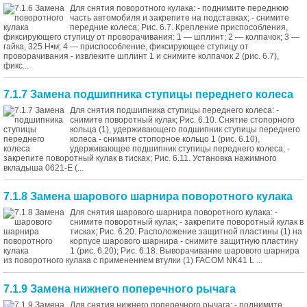
Для снятия поворотного кулака: - поднимите переднюю
часть автомобиля и закрепите на подставках; - снимите
передние колеса; Рис. 6.7. Крепление приспособления,
фиксирующего ступицу от проворачивания: 1 — шплинт; 2 — колпачок; 3 —
гайка, 325 Н•м; 4 — приспособление, фиксирующее ступицу от
проворачивания - извлеките шплинт 1 и снимите колпачок 2 (рис. 6.7),
фикс...
7.1.7 Замена подшипника ступицы переднего колеса
Для снятия подшипника ступицы переднего колеса: -
снимите поворотный кулак; Рис. 6.10. Снятие стопорного
кольца (1), удерживающего подшипник ступицы переднего
колеса - снимите стопорное кольцо 1 (рис. 6.10),
удерживающее подшипник ступицы переднего колеса; -
закрепите поворотный кулак в тисках; Рис. 6.11. Установка нажимного
вкладыша 0621-E (...
7.1.8 Замена шарового шарнира поворотного кулака
Для снятия шарового шарнира поворотного кулака: -
снимите поворотный кулак; - закрепите поворотный кулак в
тисках; Рис. 6.20. Расположение защитной пластины (1) на
корпусе шарового шарнира - снимите защитную пластину
1 (рис. 6.20); Рис. 6.18. Выворачивание шарового шарнира
из поворотного кулака с применением втулки (1) FACOM NK41 L ...
7.1.9 Замена нижнего поперечного рычага
Для снятия нижнего поперечного рычага: - поднимите