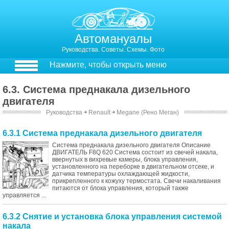
Автомануалы
Руководства. Советы. Схемы. Фото
Нажмите, чтобы открыть меню
6.3. Система преднакала дизельного
двигателя
Руководства
￫
Renault
￫
Megane (Рено Меган)
6.3.1 Система преднакала дизельного двигателя
Система преднакала дизельного двигателя Описание
ДВИГАТЕЛЬ F8Q 620 Система состоит из свечей накала,
ввернутых в вихревые камеры, блока управления,
установленного на переборке в двигательном отсеке, и
датчика температуры охлаждающей жидкости,
прикрепленного к кожуху термостата. Свечи накаливания
питаются от блока управления, который также
управляется ...
6.3.2 Снятие и установка блока управления системой
накала