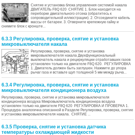
Снятие и установка блока управления системой накала
ДВИГАТЕЛЬ F8Q 620 СНЯТИЕ 1. Блок находится на
переборке двигательного отсека (обратитесь к
сопроводительной иллюстрации). 2. Отсоедините кабель
массы от батареи. 3. Отверните крепежную гайку и
снимите блок с кронште...
6.3.3 Регулировка, проверка, снятие и установка
микровыключателя накала
Регулировка, проверка, снятие и установка
микровыключателя накала Двухфункциональный
выключатель накала и рециркуляции отработавших газов
установлен только на двигателе F8Q 620. РЕГУЛИРОВКА
1. Двигатель должен быть заглушен. Нажмите до упора
рычаг газа и вставьте щуп толщиной 5 мм между рыча...
6.3.4 Регулировка, проверка, снятие и установка
микровыключателя кондиционера воздуха
Регулировка, проверка, снятие и установка микровыключателя
кондиционера воздуха Микровыключатель кондиционера воздуха
установлен только на двигателе F8Q 620 РЕГУЛИРОВКА И ПРОВЕРКА 1.
Процедура аналогична описанной в Разделе Регулировка, проверка, снятие
и установка микровыключателя накала. СНЯТИЕ ...
6.3.5 Проверка, снятие и установка датчика
температуры охлаждающей жидкости