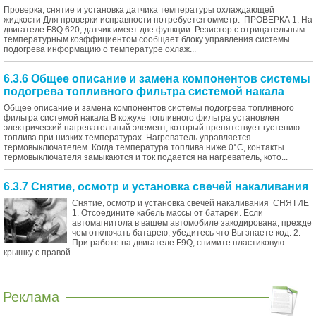
Проверка, снятие и установка датчика температуры охлаждающей
жидкости Для проверки исправности потребуется омметр. ПРОВЕРКА 1. На
двигателе F8Q 620, датчик имеет две функции. Резистор с отрицательным
температурным коэффициентом сообщает блоку управления системы
подогрева информацию о температуре охлаж...
6.3.6 Общее описание и замена компонентов системы
подогрева топливного фильтра системой накала
Общее описание и замена компонентов системы подогрева топливного
фильтра системой накала В кожухе топливного фильтра установлен
электрический нагревательный элемент, который препятствует густению
топлива при низких температурах. Нагреватель управляется
термовыключателем. Когда температура топлива ниже 0°С, контакты
термовыключателя замыкаются и ток подается на нагреватель, кото...
6.3.7 Снятие, осмотр и установка свечей накаливания
Снятие, осмотр и установка свечей накаливания СНЯТИЕ
1. Отсоедините кабель массы от батареи. Если
автомагнитола в вашем автомобиле закодирована, прежде
чем отключать батарею, убедитесь что Вы знаете код. 2.
При работе на двигателе F9Q, снимите пластиковую
крышку с правой...
Реклама