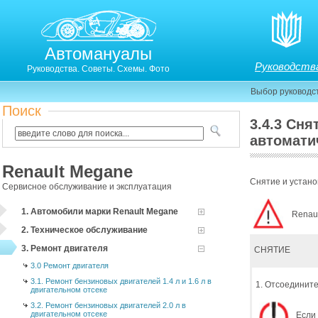
Автомануалы
Руководств
Руководства. Советы. Схемы. Фото
Выбор руководс
Поиск
3.4.3 Сня
автомати
Renault Megane
Снятие и устано
Сервисное обслуживание и эксплуатация
1. Автомобили марки Renault Megane
Renaul
2. Техническое обслуживание
3. Ремонт двигателя
СНЯТИЕ
3.0 Ремонт двигателя
3.1. Ремонт бензиновых двигателей 1.4 л и 1.6 л в
1. Отсоедините
двигательном отсеке
3.2. Ремонт бензиновых двигателей 2.0 л в
двигательном отсеке
Если