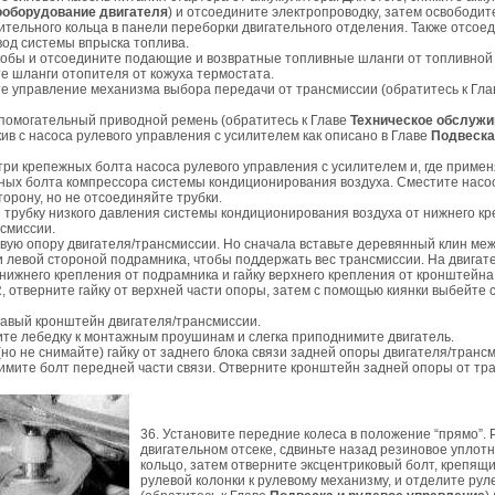
ооборудование двигателя
) и отсоедините электропроводку, затем освободит
ительного кольца в панели переборки двигательного отделения. Также отсое
од системы впрыска топлива.
скобы и отсоедините подающие и возвратные топливные шланги от топливной
е шланги отопителя от кожуха термостата.
те управление механизма выбора передачи от трансмиссии (обратитесь к Гла
спомогательный приводной ремень (обратитесь к Главе
Техническое обслуж
ив с насоса рулевого управления с усилителем как описано в Главе
Подвеска
три крепежных болта насоса рулевого управления с усилителем и, где примен
ных болта компрессора системы кондиционирования воздуха. Сместите насо
торону, но не отсоединяйте трубки.
е трубку низкого давления системы кондиционирования воздуха от нижнего к
нсмиссии.
вую опору двигателя/трансмиссии. Но сначала вставьте деревянный клин ме
 левой стороной подрамника, чтобы поддержать вес трансмиссии. На двигат
 нижнего крепления от подрамника и гайку верхнего крепления от кронштейна
, отверните гайку от верхней части опоры, затем с помощью киянки выбейте 
равый кронштейн двигателя/трансмиссии.
ите лебедку к монтажным проушинам и слегка приподнимите двигатель.
(но не снимайте) гайку от заднего блока связи задней опоры двигателя/транс
имите болт передней части связи. Отверните кронштейн задней опоры от тр
36. Установите передние колеса в положение “прямо”. 
двигательном отсеке, сдвиньте назад резиновое уплот
кольцо, затем отверните эксцентриковый болт, крепящ
рулевой колонки к рулевому механизму, и отделите рул