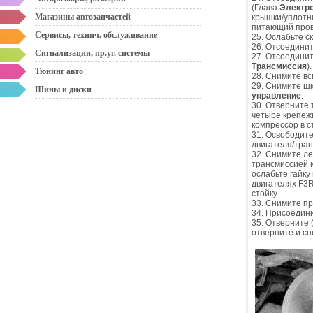
(Глава
Электр
Магазины автозапчастей
крышки/уплотн
питающий пров
Сервисы, технич. обслуживание
25. Ослабьте 
26. Отсоединит
Сигнализации, пр.уг. системы
27. Отсоедини
Трансмиссия
).
Тюнинг авто
28. Снимите в
29. Снимите шк
Шины и диски
управление
.
30. Отверните 
четыре крепеж
компрессор в с
31. Освободит
двигателя/тра
32. Снимите ле
трансмиссией и
ослабьте гайку
двигателях F3R
стойку.
33. Снимите п
34. Присоедин
35. Отверните 
отверните и сн