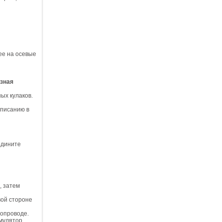
ее на осевые
зная
ых кулаков.
описанию в
едините
, затем
вой стороне
бопроводе.
умулятор