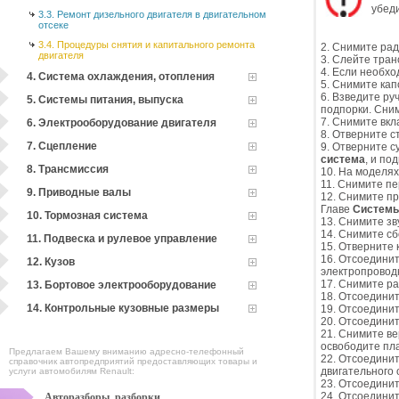
убеди
3.3. Ремонт дизельного двигателя в двигательном
отсеке
3.4. Процедуры снятия и капитального ремонта
2. Снимите рад
двигателя
3. Слейте тран
4. Если необхо
4. Система охлаждения, отопления
5. Снимите кап
6. Взведите ру
5. Системы питания, выпуска
подпорки. Сним
7. Снимите вкл
6. Электрооборудование двигателя
8. Отверните с
7. Сцепление
9. Отверните с
система
, и по
8. Трансмиссия
10. На моделях
11. Снимите пе
9. Приводные валы
12. Снимите п
Главе
Системы
10. Тормозная система
13. Снимите зв
14. Снимите сб
11. Подвеска и рулевое управление
15. Отверните 
16. Отсоединит
12. Кузов
электропроводк
17. Снимите ра
13. Бортовое электрооборудование
18. Отсоединит
14. Контрольные кузовные размеры
19. Отсоедини
20. Отсоединит
21. Снимите ве
освободите пла
Предлагаем Вашему вниманию адресно-телефонный
22. Отсоедини
справочник автопредприятий предоставляющих товары и
двигательного 
услуги автомобилям Renault:
23. Отсоединит
24. Отсоединит
Авторазборы, разборки