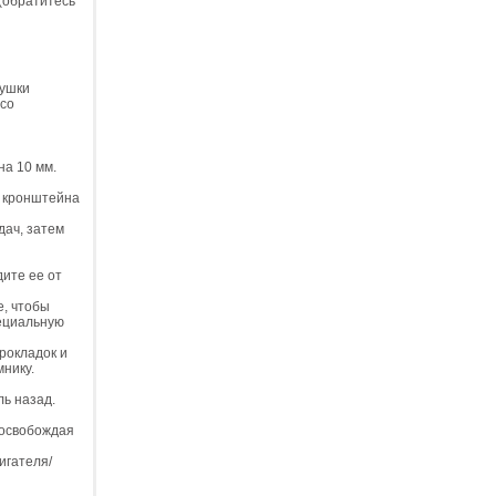
 (обратитесь
душки
есо
на 10 мм.
х кронштейна
дач, затем
дите ее от
е, чтобы
пециальную
рокладок и
мнику.
ль назад.
 освобождая
игателя/