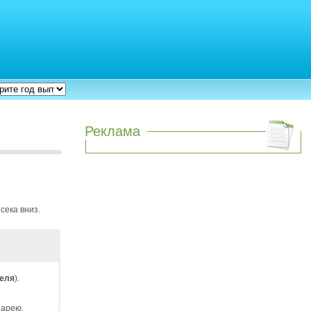
Реклама
сека вниз.
теля
).
тарею,