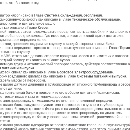
тесь что Вы знаете код.
иатор как описано в Главе
Система охлаждения, отопления
.
смиссионную жидкость как описано в Главе
Техническое обслуживание
.
димо, слейте двигательное масло.
от как описано в Главе
Кузов
.
чной тормоз, затем поддомкратьте переднюю часть автомобиля и установите 
ите оба передних колеса. Где имеется, снимите нижний щиток двигателя.
адыши арок передних колес.
тержни, крепящие подрамник к кузову, с каждой стороны автомобиля.
уппорты переднего тормоза от поворотных кулаков как описано в Главе
Тормо
двяжите их к кузову.
 с ABS, отверните датчики скорости вращения колеса и снимите их с поворотн
редний бампер как описано в Главе
Кузов
.
риемную трубу и каталитический преобразователь, действуя соответственно 
 питания и выпуска
.
уковой сигнал как описано в Главе
Бортовое электрооборудование
.
орку воздушного фильтра как описано в Главе
Системы питания и выпуска
.
кабель массы от переборки.
е шланг датчика давления в трубопроводе от впускного трубопровода и отсо
у от датчика.
сширительный бачок и прикрепите его к сборке двигателя/трансмиссии.
е тросик педали газа от корпуса дросселя.
те электропроводку от механизма включения пониженной передачи.
е шланг блока вакуумного усилителя тормозов от впускного трубопровода.
рхнюю и боковую крышки с блока реле на левой стороне двигательного отсека
ту реле и стяжки проводки и переместите электропроводку на двигатель.
те электропроводку от блока управления автоматической трансмиссией на ле
отсека.
е шланг угольного адсорбера от электромагнитного клапана на впускном тру
е силовой кабель питания стартера от аккумулятора. Для этого, снимите акк