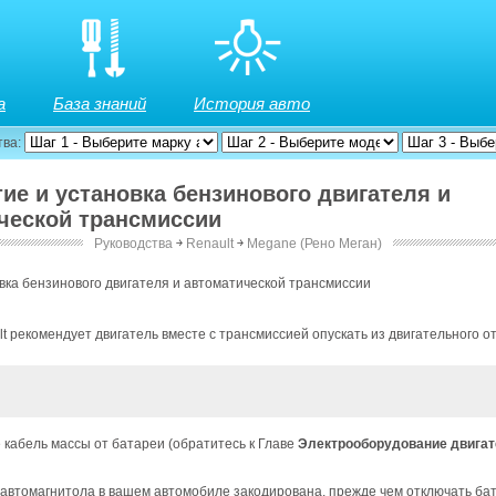
а
База знаний
История авто
тва:
тие и установка бензинового двигателя и
ческой трансмиссии
Руководства
￫
Renault
￫
Megane (Рено Меган)
вка бензинового двигателя и автоматической трансмиссии
t рекомендует двигатель вместе с трансмиссией опускать из двигательного от
 кабель массы от батареи (обратитесь к Главе
Электрооборудование двига
 автомагнитола в вашем автомобиле закодирована, прежде чем отключать ба