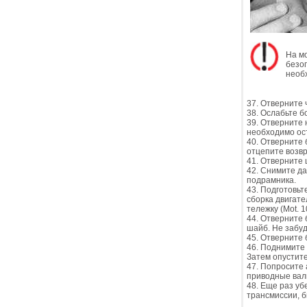
На м
безо
необ
37. Отверните 
38. Ослабьте 
39. Отверните
необходимо ост
40. Отверните
отцепите возв
41. Отверните 
42. Снимите да
подрамника.
43. Подготовьт
сборка двигат
тележку (Mot. 
44. Отверните
шайб. Не забуд
45. Отверните 
46. Поднимите 
Затем опустите
47. Попросите
приводные вал
48. Еще раз уб
трансмиссии, 