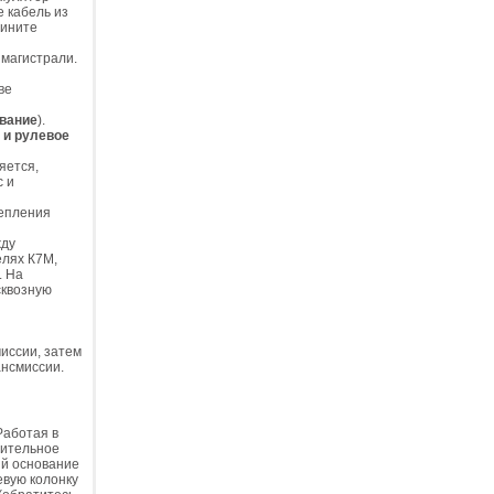
е кабель из
дините
 магистрали.
ве
ивание
).
 и рулевое
яется,
с и
репления
жду
елях К7М,
. На
сквозную
миссии, затем
ансмиссии.
Работая в
нительное
ий основание
евую колонку