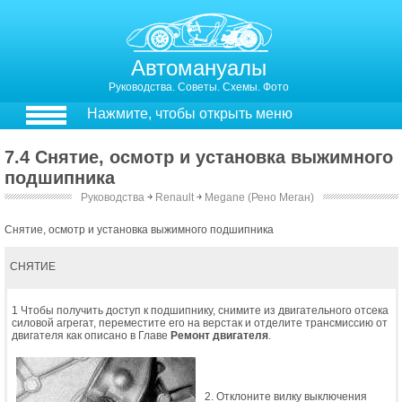
Автомануалы
Руководства. Советы. Схемы. Фото
Нажмите, чтобы открыть меню
7.4 Снятие, осмотр и установка выжимного
подшипника
Руководства
￫
Renault
￫
Megane (Рено Меган)
Снятие, осмотр и установка выжимного подшипника
СНЯТИЕ
1 Чтобы получить доступ к подшипнику, снимите из двигательного отсека
силовой агрегат, переместите его на верстак и отделите трансмиссию от
двигателя как описано в Главе
Ремонт двигателя
.
2. Отклоните вилку выключения