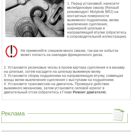
1. Перед установкой, нанесите
молибденовую смазку (Renault
рекомендует Molykote BR2) на
контактные поверхности
выжимного подшипника, вилки
выключения сцепления,
шарнирной шпильки и
направляющей втулки (обратитесь
к сопроводительной иллюстрации).
Не применяйте слишком много смазки, так как ее избыток
может попасть на накладки фрикционного диска.
2. Установите резиновые чехлы в проем картера сцепления и в канавку
на шпильке, затем насадите на шпильку выжимную вилку.
3. Установите сборку подшипника на направляющую втулку, совмещая
концы вилки выключения сцепления с выступами на подшипнике.
4. Установите трансмиссию на двигатель. Проверьте действие
выжимного механизма, затем установите силовой агрегат в
двигательный отсек (обратитесь к Главе
Ремонт двигателя
).
Реклама