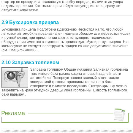
стартер не прокручивал вхолостую коробку передач, выжмите до упора
педаль сцепления. Как только произойдет запуск двигателя, сразу же
отпустите ключ зажиг...
2.9 Буксировка прицепа
Буксировка прицепа Подготовка к движению Несмотря на то, что любой
легковой автомобиль предназначен главным образом для перевозки людей
и ручной клади, при применении соответствующего технического
оборудования имеется возможность производить буксировку прицепа. Ни в
коем случае не следует перегружать прицеп свыше допустимого значения
(см. Спецификации). ...
2.10 Заправка топливом
Заправка топливом Общие указания Заливная горловина
топливного бака расположена в правой задней части
автомобиля. Повернув налево главный ключ в замке
запираемой крышки горловины топливного бака,
отверните и снимите последнюю. Снятую крышку можно
закрепить на краю откидной дверцы люка горловины. Емкость топливного
бака варьиру...
Реклама