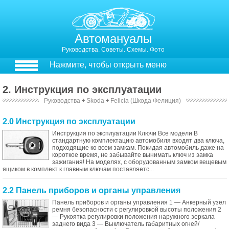
Автомануалы
Руководства. Советы. Схемы. Фото
Нажмите, чтобы открыть меню
2. Инструкция по эксплуатации
Руководства
￫
Skoda
￫
Felicia (Шкода Фелиция)
2.0 Инструкция по эксплуатации
Инструкция по эксплуатации Ключи Все модели В
стандартную комплектацию автомобиля входят два ключа,
подходящие ко всем замкам. Покидая автомобиль даже на
короткое время, не забывайте вынимать ключ из замка
зажигания! На моделях, с оборудованным замком вещевым
ящиком в комплект к главным ключам поставляетс...
2.2 Панель приборов и органы управления
Панель приборов и органы управления 1 — Анкерный узел
ремня безопасности с регулировкой высоты положения 2
— Рукоятка регулировки положения наружного зеркала
заднего вида 3 — Выключатель габаритных огней/