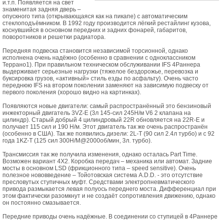
и.т.п. Появляется на свет
знаменитая задняя дверь –
опускного типа (открывающаяся как на пикапе) с автоматическим
стеклоподъёмником. В 1992 году производится лёгкий рестайлинг кузова,
коснувшийся в основном передних и задних фонарей, габаритов,
поворотников и решетки радиатора.
Передняя подвеска становится независимой торсионной, однако
исполнена очень надёжно (особенно в сравнении с одноклассником
Террано1). При правильном техническом обслуживании IFS 4Раннера
выдерживает серьезные нагрузки (тяжелое бездорожье, перевозка и
буксировка грузов, «активный» стиль езды по асфальту). Очень часто
переднюю IFS на втором поколении заменяют на зависимую подвеску от
первого поколения (хорошо видно на картинках).
Появляются новые двигатели: самый распространённый это бензиновый
инжекторный двигатель 3VZ-E (3л 145-сил 245Н/м V6 2 клапана на
цилиндр). Cтарый добрый 4 цилиндровый 22R обновляется на 22R-E и
получает 115 сил и 190 Н/м. Этот двигатель так же очень распространён
(особенно в США). Так же появились дизели: 2L-T (90 сил 2.4л турбо) и с 92
года 1KZ-T (125 сил 300Н/М@2000об/мин, 3л. турбо).
Трансмиссия так же получила изменения, однако осталась Part Time.
Возможен вариант 4Х2. Коробка передач – механика или автомат. Задние
мосты в основном LSD (фрикционного типа – speed sensitive). Очень
полезное нововведение – Тойотовская система A.D.D. - это отсутствие
пресловутых ступичных муфт. Средствами электропневматического
привода размыкается левая полуось переднего моста. Дифференциал при
этом фактически разомкнут и не создаёт сопротивления движению, однако
он постоянно смазывается.
Передние приводы очень надёжные. В соединении со ступицей в 4Раннере