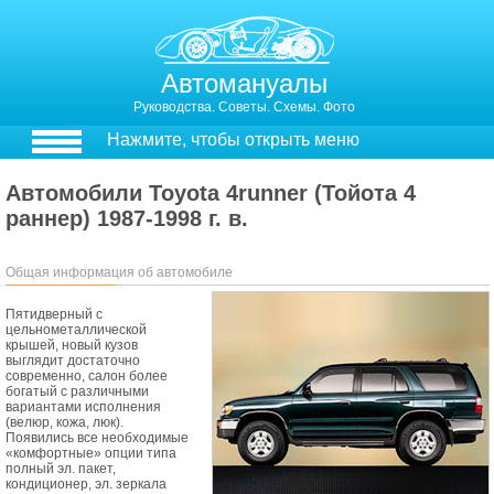
Автомануалы
Руководства. Советы. Схемы. Фото
Нажмите, чтобы открыть меню
Автомобили Toyota 4runner (Тойота 4
раннер) 1987-1998 г. в.
Общая информация об автомобиле
Пятидверный с
цельнометаллической
крышей, новый кузов
выглядит достаточно
современно, салон более
богатый с различными
вариантами исполнения
(велюр, кожа, люк).
Появились все необходимые
«комфортные» опции типа
полный эл. пакет,
кондиционер, эл. зеркала