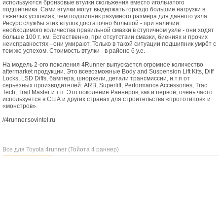
используются бронзовые втулки скольжения вместо игольчатого
подшипника. Сами втулки могут выдержать гораздо большие нагрузки в
тяжелых условиях, чем подшипник разумного размера для данного узла.
Ресурс службы этих втулок достаточно большой - при наличии
необходимого количества правильной смазки в ступичном узле - они ходят
больше 100 т. км. Естественно, при отсутствии смазки, биениях и прочих
неисправностях - они умирают. Только в такой ситуации подшипник умрёт с
тем же успехом. Стоимость втулки - в районе 6 у.е.
На модель 2-ого поколения 4Runner выпускается огромное количество
aftermarket продукции. Это всевозможные Body and Suspension Lift Kits, Diff
Locks, LSD Diffs, бампера, шнорхели, детали трансмиссии, и.т.п от
серьезных производителей: ARB, Superlift, Performance Accessories, Trac
Tech, Trail Master и.т.п. Это поколение Раннеров, как и первое, очень часто
используется в США и других странах для строительства «прототипов» и
«монстров».
//4runner.sovintel.ru
Все для Toyota 4runner (Тойота 4 раннер)