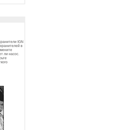
хранители IGN
охранителей в
амените
т ли насос.
рьте
ткого