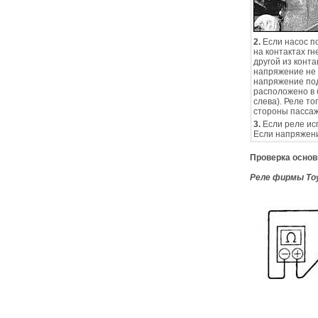
2.
Если насос п
на контактах г
другой из конт
напряжение не 
напряжение под
расположено в 
слева). Реле т
стороны пассаж
3.
Если реле ис
Если напряжени
Проверка
основ
Реле фирмы To