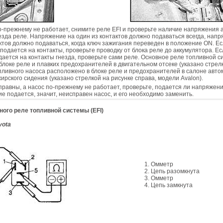
о-прежнему не работает, снимите реле EFI и проверьте наличие напряжения 
незда реле. Напряжение на один из контактов должно подаваться всегда, нап
актов должно подаваться, когда ключ зажигания переведен в положение ON. Е
подается на контакты, проверьте проводку от блока реле до аккумулятора. Е
ается на контакты гнезда, проверьте сами реле. Основное реле топливной с
блоке реле и плавких предохранителей в двигательном отсеке (указано стрел
опливного насоса расположено в блоке реле и предохранителей в салоне авто
ирского сидения (указано стрелкой на рисунке справа, модели Avalon).
правны, а насос по-прежнему не работает, проверьте, подается ли напряжени
е подается, значит, неисправен насос, и его необходимо заменить.
ного реле топливной системы (EFI)
yota
1. Омметр
2. Цепь разомкнута
3. Омметр
4. Цепь замкнута