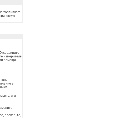
не топливного
ктрическую
 Отсоедините
ите измеритель
при помощи
ования
авление в
 ниже
мерителя и
замените
е, проверьте,