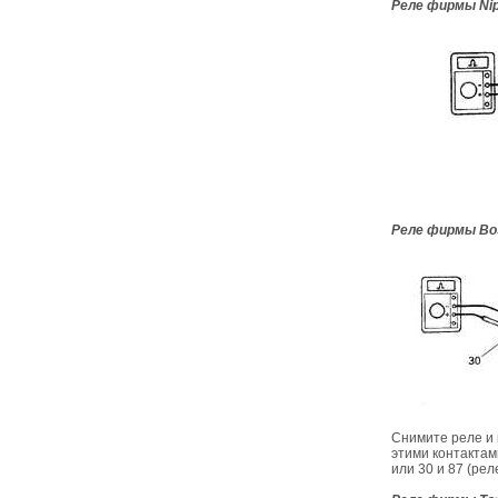
Реле фирмы Ni
Реле фирмы Bo
Снимите реле и п
этими контактам
или 30 и 87 (ре