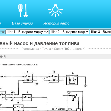
а
База знаний
История авто
тва:
ивный насос и давление топлива
Руководства
￫
Toyota
￫
Camry (Тойота Камри)
НИЯ
 цепь топливного насоса