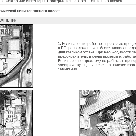
и инжектор или инжекторы. Проверьте исправность топливного насоса.
рической цепи топливного насоса
ОЛНЕНИЯ
1.
Если насос не работает, проверьте предо
и EFI, расположенные в блоке плавких пред
двигательном отсеке. При необходимости з
предохранители, и снова проверьте, работае
Если насос по-прежнему не работает, прове
электрическую цепь насоса на наличие коро
замыкания.