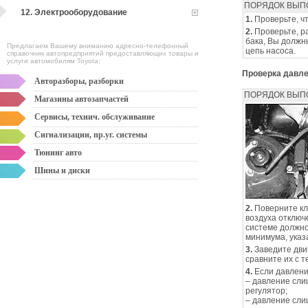
ПОРЯДОК ВЫП
12. Электрооборудование
1.
Проверьте, ч
2.
Проверьте, р
бака, Вы должн
Предлагаем Вашему вниманию адресно-телефонный
цепь насоса.
справочник автопредприятий предоставляющих товары и
услуги автомобилям Toyota:
Проверка давл
Авторазборы, разборки
ПОРЯДОК ВЫП
Магазины автозапчастей
Сервисы, технич. обслуживание
Сигнализации, пр.уг. системы
Тюнинг авто
Шины и диски
2.
Поверните кл
воздуха отключ
системе должно
минимума, указ
3.
Заведите дви
сравните их с 
4.
Если давлени
– давление сли
регулятор;
– давление сли