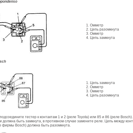
ppondenso
1. Омметр
2. Цепь разомкнута
3. Омметр
4. Цепь замкнута
sch
1. Цепь замкнута
2. Омметр
3. Омметр
4. Цепь разомкнута
одсоедините тестер к контактам 1 и 2 (реле Toyota) или 85 и 86 (реле Bosch)
и должна быть замкнута, в противном случае замените реле. Цепь между конт
ле фирмы Bosch) должна быть разомкнута.