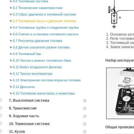
6.0 Топливная система
6.2 Технические характеристики
6.3 Сброс давления в топливной системе
6.4 Топливный насос и давление топлива
6.5 Топливные трубки и соединения трубок
6.6 Снятие и установка топливного насоса
1. Основное ре
2. Реле топлив
6.7 Регулятор давления топлива
3. Топливный н
4. Замок зажига
6.8 Датчик указателя уровня топлива
6.9 Топливный бак
Набор инструм
6.10 Чистка и ремонт топливного бака
6.11 Кожух воздушного фильтра
6.12 Тросик акселератора
6.13 Электронная система впрыска топлива
6.14 Дроссель
6.15 Топливная магистраль и инжекторы
7. Выхлопная система
8. Трансмиссия
9. Ходовая часть
10. Тормозная система
Общая проверк
11. Кузов