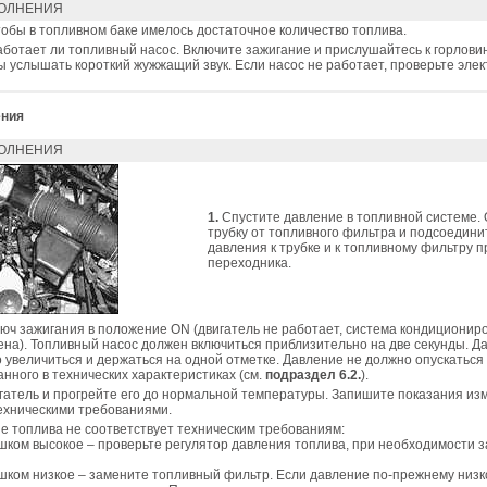
ОЛНЕНИЯ
тобы в топливном баке имелось достаточное количество топлива.
аботает ли топливный насос. Включите зажигание и прислушайтесь к горлови
ы услышать короткий жужжащий звук. Если насос не работает, проверьте эле
ения
ОЛНЕНИЯ
1.
Спустите давление в топливной системе.
трубку от топливного фильтра и подсоедин
давления к трубке и к топливному фильтру 
переходника.
юч зажигания в положение ON (двигатель не работает, система кондиционир
ена). Топливный насос должен включиться приблизительно на две секунды. Д
 увеличиться и держаться на одной отметке. Давление не должно опускаться
анного в технических характеристиках (см.
подраздел 6.2.
).
гатель и прогрейте его до нормальной температуры. Запишите показания из
техническими требованиями.
е топлива не соответствует техническим требованиям:
шком высокое – проверьте регулятор давления топлива, при необходимости 
шком низкое – замените топливный фильтр. Если давление по-прежнему низко