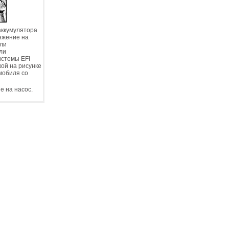
аккумулятора
ряжение на
сли
сли
истемы EFI
кой на рисунке
мобиля со
е на насос.