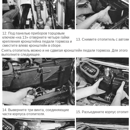
12. Под панелью приборов торцовым
ключом «на 13» отверните четыре гайки
13. Снимите отопитель с автом
крепления кронштейна педали тормоза и
сместите влево кронштейн в сборе.
Снять отопитель можно и не сдвигая кронштейн педали тормоза. Для этого
выполните следующее.
14. Выверните три винта, соединяющие
15. Разъедините корпус отопи
части корпуса отопителя.