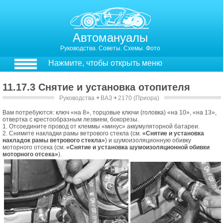
Автомануалы
Руководства. Советы. Схемы. Фото
Нажмите, чтобы открыть меню
11.17.3 Снятие и установка отопителя
Руководства
￫
ВАЗ
￫
2170 (Приора)
11.17.2. Снятие и установка отопителя
Вам потребуются: ключ «на 8», торцовые ключи (головка) «на 10», «на 13»,
отвертка с крестообразным лезвием, бокорезы.
1. Отсоедините провод от клеммы «минус» аккумуляторной батареи.
2. Снимите накладки рамы ветрового стекла (см.
«Снятие и установка
накладок рамы ветрового стекла»
) и шумоизоляционную обивку
моторного отсека (см.
«Снятие и установка шумоизоляционной обивки
моторного отсека»
).