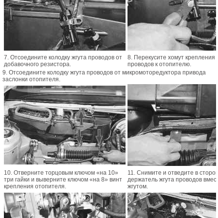
7. Отсоедините колодку жгута проводов от
8. Перекусите хомут крепления 
добавочного резистора.
проводов к отопителю.
9. Отсоедините колодку жгута проводов от микромоторедуктора привода
заслонки отопителя.
10. Отверните торцовым ключом «на 10»
11. Снимите и отведите в сторо
три гайки и выверните ключом «на 8» винт
держатель жгута проводов вмес
крепления отопителя.
жгутом.