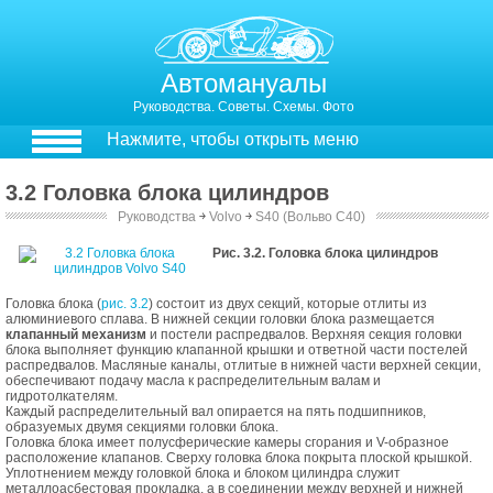
Автомануалы
Руководства. Советы. Схемы. Фото
Нажмите, чтобы открыть меню
3.2 Головка блока цилиндров
Руководства
￫
Volvo
￫
S40 (Вольво С40)
3.2. Головка блока цилиндров
Рис. 3.2. Головка блока цилиндров
Головка блока (
рис. 3.2
) состоит из двух секций, которые отлиты из
алюминиевого сплава. В нижней секции головки блока размещается
клапанный механизм
и постели распредвалов. Верхняя секция головки
блока выполняет функцию клапанной крышки и ответной части постелей
распредвалов. Масляные каналы, отлитые в нижней части верхней секции,
обеспечивают подачу масла к распределительным валам и
гидротолкателям.
Каждый распределительный вал опирается на пять подшипников,
образуемых двумя секциями головки блока.
Головка блока имеет полусферические камеры сгорания и V-образное
расположение клапанов. Сверху головка блока покрыта плоской крышкой.
Уплотнением между головкой блока и блоком цилиндра служит
металлоасбестовая прокладка, а в соединении между верхней и нижней