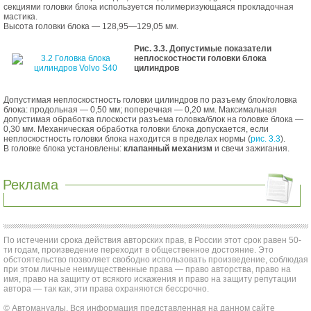
секциями головки блока используется полимеризующаяся прокладочная
мастика.
Высота головки блока — 128,95—129,05 мм.
Рис. 3.3. Допустимые показатели
неплоскостности головки блока
цилиндров
Допустимая неплоскостность головки цилиндров по разъему блок/головка
блока: продольная — 0,50 мм; поперечная — 0,20 мм. Максимальная
допустимая обработка плоскости разъема головка/блок на головке блока —
0,30 мм. Механическая обработка головки блока допускается, если
неплоскостность головки блока находится в пределах нормы (
рис. 3.3
).
В головке блока установлены:
клапанный механизм
и свечи зажигания.
Реклама
По истечении срока действия авторских прав, в России этот срок равен 50-
ти годам, произведение переходит в общественное достояние. Это
обстоятельство позволяет свободно использовать произведение, соблюдая
при этом личные неимущественные права — право авторства, право на
имя, право на защиту от всякого искажения и право на защиту репутации
автора — так как, эти права охраняются бессрочно.
© Автомануалы. Вся информация представленная на данном сайте