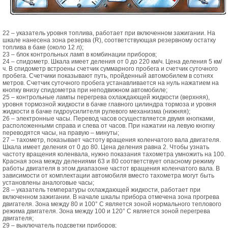
22 – указатель уровня топлива, работает при включенном зажигании. На
шкале нанесена зона резерва (R), соответствующая резервному остатку
топлива в баке (около 12 л);
23 – блок контрольных ламп в комбинации приборов;
24 – спидометр. Шкала имеет деления от 0 до 220 км/ч. Цена деления 5 км/
ч. В спидометр встроены счетчик суммарного пробега и счетчик суточного
пробега. Счетчики показывают путь, пройденный автомобилем в сотнях
метров. Счетчик суточного пробега устанавливается на нуль нажатием на
кнопку внизу спидометра при неподвижном автомобиле;
25 – контрольные лампы перегрева охлаждающей жидкости (верхняя),
уровня тормозной жидкости в бачке главного цилиндра тормоза и уровня
жидкости в бачке гидроусилителя рулевого механизма (нижняя);
26 – электронные часы. Перевод часов осуществляется двумя кнопками,
расположенными справа и слева от часов. При нажатии на левую кнопку
переводятся часы, на правую – минуты;
27 – тахометр, показывает частоту вращения коленчатого вала двигателя.
Шкала имеет деления от 0 до 80. Цена деления равна 2. Чтобы узнать
частоту вращения коленвала, нужно показания тахометра умножить на 100.
Красная зона между делениями 63 и 80 соответствует опасному режиму
работы двигателя в этом диапазоне частот вращения коленчатого вала. В
зависимости от комплектации автомобиля вместо тахометра могут быть
установлены аналоговые часы;
28 – указатель температуры охлаждающей жидкости, работает при
включенном зажигании. В начале шкалы прибора отмечена зона прогрева
двигателя. Зона между 80 и 100° С является зоной нормального теплового
режима двигателя. Зона между 100 и 120° С является зоной перегрева
двигателя;
29 – выключатель подсветки приборов;