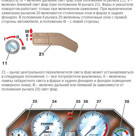
поворота; IV – включен дальний свет фар (при положении III рычага 21); V –
включен ближний свет фар (при положении III рычага 21). Фары и указатели
поворотов работают только при включенном зажигании. При выключенном
зажигании рычагом 20 включаются стояночные огни в фарах и задних
фонарях. В положении II рычага 20 включены стояночные огни с правой
стороны автомобиля, в положении III – с левой стороны;
21 – рычаг центрального переключателя света фар может устанавливаться
в следующие положения: I – все потребители выключены; II – включены
лампы габаритного света в фарах и задних фонарях и фонари освещения
номерного знака; III – включен дальний или ближний (в зависимости от
положения рычага 20) свет фар;