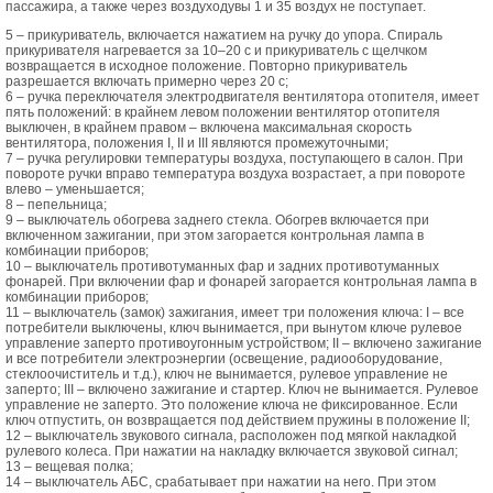
пассажира, а также через воздуходувы 1 и 35 воздух не поступает.
5 – прикуриватель, включается нажатием на ручку до упора. Спираль
прикуривателя нагревается за 10–20 с и прикуриватель с щелчком
возвращается в исходное положение. Повторно прикуриватель
разрешается включать примерно через 20 с;
6 – ручка переключателя электродвигателя вентилятора отопителя, имеет
пять положений: в крайнем левом положении вентилятор отопителя
выключен, в крайнем правом – включена максимальная скорость
вентилятора, положения I, II и III являются промежуточными;
7 – ручка регулировки температуры воздуха, поступающего в салон. При
повороте ручки вправо температура воздуха возрастает, а при повороте
влево – уменьшается;
8 – пепельница;
9 – выключатель обогрева заднего стекла. Обогрев включается при
включенном зажигании, при этом загорается контрольная лампа в
комбинации приборов;
10 – выключатель противотуманных фар и задних противотуманных
фонарей. При включении фар и фонарей загорается контрольная лампа в
комбинации приборов;
11 – выключатель (замок) зажигания, имеет три положения ключа: I – все
потребители выключены, ключ вынимается, при вынутом ключе рулевое
управление заперто противоугонным устройством; II – включено зажигание
и все потребители электроэнергии (освещение, радиооборудование,
стеклоочиститель и т.д.), ключ не вынимается, рулевое управление не
заперто; III – включено зажигание и стартер. Ключ не вынимается. Рулевое
управление не заперто. Это положение ключа не фиксированное. Если
ключ отпустить, он возвращается под действием пружины в положение II;
12 – выключатель звукового сигнала, расположен под мягкой накладкой
рулевого колеса. При нажатии на накладку включается звуковой сигнал;
13 – вещевая полка;
14 – выключатель АБС, срабатывает при нажатии на него. При этом