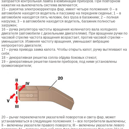
загорается контрольная лампа в комбинации приборов. При повторном
нажатии на выключатель система включается;
15 – рукоятка электрокорректора фар, имеет четыре положения: 0 – в
автомобиле находятся водитель и пассажир на переднем сиденье; 1 – в
автомобиле находятся пять человек, без груза в багажнике; 2 – полная
нагрузка; 3 – в автомобиле находится водитель, багажник полностью
загружен;
16 – ручка регулятора частоты вращения коленчатого вала холодного
двигателя (автомобили с дизельными двигателями). При вращении ручки по
часовой стрелке частота вращения возрастает, против часовой стрелки –
уменьшается. Изменяя частоту вращения, уменьшают вибрацию
непрогретого двигателя;
17 – ручка привода замка капота. Чтобы открыть капот, ручку вытягивают на
себя;
18 – декоративная решетка сопла обдува боковых стекол;
19 – декоративные решетки панели приборов, под ними установлены
громкоговорители;
20 – рычаг переключателя указателей поворотов и света фар, может
устанавливаться в следующие положения: I – все потребители выключены;
II – включены указатели правого поворота; III – включены указатели левого