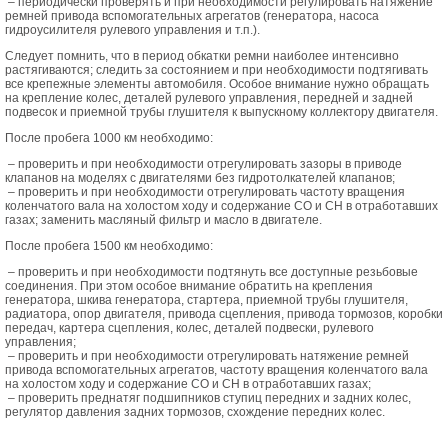
– периодически проверять и при необходимости регулировать натяжение
ремней привода вспомогательных агрегатов (генератора, насоса
гидроусилителя рулевого управления и т.п.).
Следует помнить, что в период обкатки ремни наиболее интенсивно
растягиваются; следить за состоянием и при необходимости подтягивать
все крепежные элементы автомобиля. Особое внимание нужно обращать
на крепление колес, деталей рулевого управления, передней и задней
подвесок и приемной трубы глушителя к выпускному коллектору двигателя.
После пробега 1000 км необходимо:
– проверить и при необходимости отрегулировать зазоры в приводе
клапанов на моделях с двигателями без гидротолкателей клапанов;
– проверить и при необходимости отрегулировать частоту вращения
коленчатого вала на холостом ходу и содержание СО и СН в отработавших
газах; заменить масляный фильтр и масло в двигателе.
После пробега 1500 км необходимо:
– проверить и при необходимости подтянуть все доступные резьбовые
соединения. При этом особое внимание обратить на крепления
генератора, шкива генератора, стартера, приемной трубы глушителя,
радиатора, опор двигателя, привода сцепления, привода тормозов, коробки
передач, картера сцепления, колес, деталей подвески, рулевого
управления;
– проверить и при необходимости отрегулировать натяжение ремней
привода вспомогательных агрегатов, частоту вращения коленчатого вала
на холостом ходу и содержание СО и СН в отработавших газах;
– проверить преднатяг подшипников ступиц передних и задних колес,
регулятор давления задних тормозов, схождение передних колес.