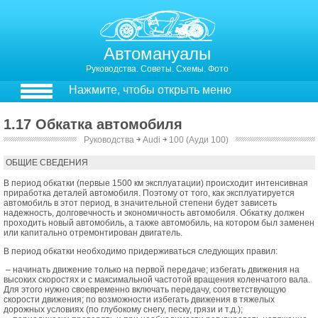
Автомануалы
Руководства. Советы. Схемы. Фото
Нажмите, чтобы открыть меню
1.17 Обкатка автомобиля
Руководства
￫
Audi
￫
100 (Ауди 100)
1.17. Обкатка автомобиля
ОБЩИЕ СВЕДЕНИЯ
В период обкатки (первые 1500 км эксплуатации) происходит интенсивная
приработка деталей автомобиля. Поэтому от того, как эксплуатируется
автомобиль в этот период, в значительной степени будет зависеть
надежность, долговечность и экономичность автомобиля. Обкатку должен
проходить новый автомобиль, а также автомобиль, на котором был заменен
или капитально отремонтирован двигатель.
В период обкатки необходимо придерживаться следующих правил:
– начинать движение только на первой передаче; избегать движения на
высоких скоростях и с максимальной частотой вращения коленчатого вала.
Для этого нужно своевременно включать передачу, соответствующую
скорости движения; по возможности избегать движения в тяжелых
дорожных условиях (по глубокому снегу, песку, грязи и т.д.);