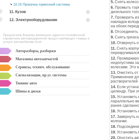
5.
Снять колесо
10.15 Прокачка тормозной системы
6.
Промыть торм
11. Кузов
дизельного топ
7.
Проверить из
12. Электрооборудование
накладок колод
на обоих перед
8.
Отсоединить 
Предлагаем Вашему вниманию адресно-телефонный
9.
Снять грязез
справочник автопредприятий предоставляющих товары и
услуги автомобилям Audi:
10.
Отвернуть о
11.
Снять корпус
Авторазборы, разборки
перекручивался
12.
Промаркиров
Магазины автозапчастей
недопустима за
Сервисы, технич. обслуживание
колесами. Это 
13.
Очистить от
Сигнализации, пр.уг. системы
Применение для
растворителей 
Тюнинг авто
14.
Если устана
Шины и диски
цилиндр. При э
15.
Установить 
параллельно ве
ранее сделанно
16.
Установить 
17.
Завернуть н
колпачки.
18.
Подсоединит
19.
Установить 
20.
Опустить ав