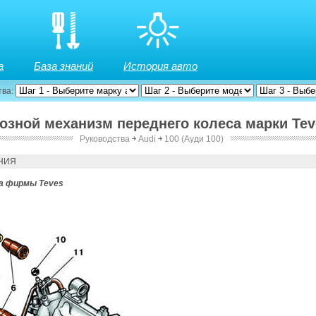
а
База знаний
История авто
тва:
мозной механизм переднего колеса марки Tev
Руководства
￫
Audi
￫
100 (Ауди 100)
Teves
НИЯ
ба фирмы Teves