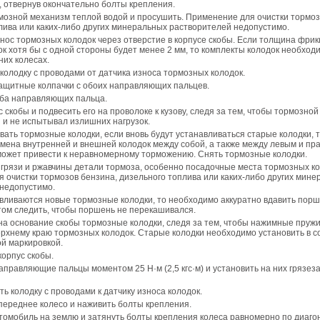
, отвернув окончательно болты крепления.
озной механизм теплой водой и просушить. Применение для очистки тормоз
лива или каких-либо других минеральных растворителей недопустимо.
нос тормозных колодок через отверстие в корпусе скобы. Если толщина фри
ок хотя бы с одной стороны будет менее 2 мм, то комплекты колодок необход
них колесах.
колодку с проводами от датчика износа тормозных колодок.
ащитные колпачки с обоих направляющих пальцев.
ба направляющих пальца.
 скобы и подвесить его на проволоке к кузову, следя за тем, чтобы тормозной
 и не испытывал излишних нагрузок.
ать тормозные колодки, если вновь будут устанавливаться старые колодки, т
мена внутренней и внешней колодок между собой, а также между левым и пр
может привести к неравномерному торможению. Снять тормозные колодки.
 грязи и ржавчины детали тормоза, особенно посадочные места тормозных ко
 очистки тормозов бензина, дизельного топлива или каких-либо других мин
недопустимо.
вливаются новые тормозные колодки, то необходимо аккуратно вдавить порш
том следить, чтобы поршень не перекашивался.
на основание скобы тормозные колодки, следя за тем, чтобы нажимные пруж
рхнему краю тормозных колодок. Старые колодки необходимо установить в с
й маркировкой.
корпус скобы.
аправляющие пальцы моментом 25 Н·м (2,5 кгс·м) и установить на них грязе
ь колодку с проводами к датчику износа колодок.
переднее колесо и наживить болты крепления.
томобиль на землю и затянуть болты крепления колеса равномерно по диаго