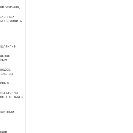
ов бензина,
кционных
имо заменить
 шланг не
ак как
авым
лодок.
еральных
ень в
ины стояли
оответствии с
защитные
нали