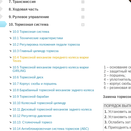
7. Трансмиссия
8. Ходовая часть
9. Рулевое управление
10. Тормозная система
10.0 Тормозная система
10.1 Технические характеристики
10.2 Регулировка положения педали тормоза
10.3 Главный цилиндр тормоза
10.4 Тормозной механизм переднего колеса марки
Teves
1 – основание с
10.5 Тормозной механизм переднего колеса марки
GIRLING
2 – защитный ч
3 – поршень;
10.6 Тормозной диск
4 – уплотнитель
5 – корпус скобы
10.7 Корпус скобы и поршень
6 – резиновая в
10.8 Барабанный тормозной механизм заднего колеса
10.9 Тормозной барабан
Замена тормоз
10.10 Колесный тормозной цилиндр
ПОРЯДОК ВЫП
10.11 Дисковый тормозной механизм заднего колеса
1.
Установить а
10.12 Регулятор давления
2.
Установить о
3.
Ослабить зат
10.13. Стояночный тормоз
4.
Приподнять и
10.14 Антиблокировочная система тормозов (АБС)