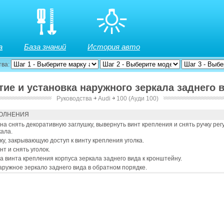
а
База знаний
История авто
тва:
тие и установка наружного зеркала заднего 
Руководства
￫
Audi
￫
100 (Ауди 100)
го вида
ОЛНЕНИЯ
а снять декоративную заглушку, вывернуть винт крепления и снять ручку рег
ала.
у, закрывающую доступ к винту крепления уголка.
т и снять уголок.
 винта крепления корпуса зеркала заднего вида к кронштейну.
аружное зеркало заднего вида в обратном порядке.