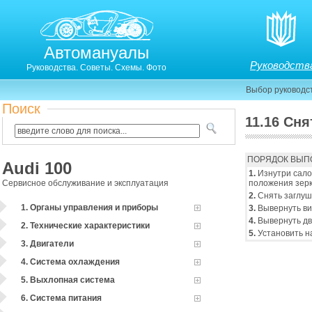
Автомануалы
Руководств
Руководства. Советы. Схемы. Фото
Выбор руководс
Поиск
11.16 Сня
11.16. Снятие и установка наружного зеркала задне
ПОРЯДОК ВЫП
Audi 100
1.
Изнутри салон
Сервисное обслуживание и эксплуатация
положения зерк
2.
Снять заглушк
1. Органы управления и приборы
3.
Вывернуть вин
4.
Вывернуть два
2. Технические характеристики
5.
Установить н
3. Двигатели
4. Система охлаждения
5. Выхлопная система
6. Система питания