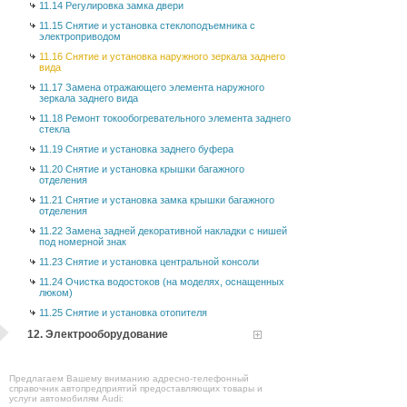
11.14 Регулировка замка двери
11.15 Снятие и установка стеклоподъемника с
электроприводом
11.16 Снятие и установка наружного зеркала заднего
вида
11.17 Замена отражающего элемента наружного
зеркала заднего вида
11.18 Ремонт токообогревательного элемента заднего
стекла
11.19 Снятие и установка заднего буфера
11.20 Снятие и установка крышки багажного
отделения
11.21 Снятие и установка замка крышки багажного
отделения
11.22 Замена задней декоративной накладки с нишей
под номерной знак
11.23 Снятие и установка центральной консоли
11.24 Очистка водостоков (на моделях, оснащенных
люком)
11.25 Снятие и установка отопителя
12. Электрооборудование
Предлагаем Вашему вниманию адресно-телефонный
справочник автопредприятий предоставляющих товары и
услуги автомобилям Audi: