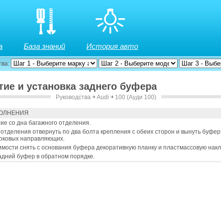
а
База знаний
История авто
тва:
тие и установка заднего буфера
Руководства
￫
Audi
￫
100 (Ауди 100)
ОЛНЕНИЯ
ие со дна багажного отделения.
отделения отвернуть по два болта крепления с обеих сторон и вынуть буфер
боковых направляющих.
мости снять с основания буфера декоративную планку и пластмассовую накл
адний буфер в обратном порядке.