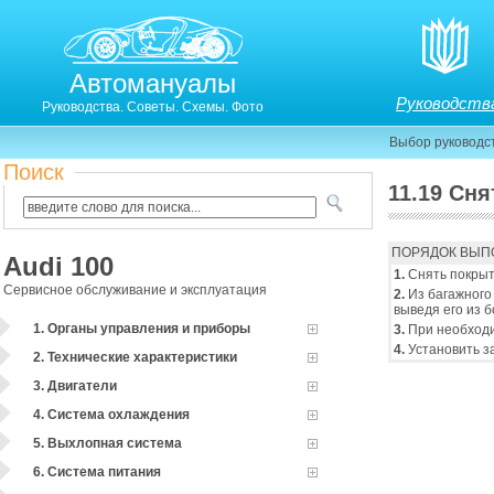
Автомануалы
Руководств
Руководства. Советы. Схемы. Фото
Выбор руководс
Поиск
11.19 Сня
11.19. Снятие и установка заднего буфера
ПОРЯДОК ВЫП
Audi 100
1.
Снять покрыт
Сервисное обслуживание и эксплуатация
2.
Из багажного 
выведя его из 
1. Органы управления и приборы
3.
При необходи
4.
Установить з
2. Технические характеристики
3. Двигатели
4. Система охлаждения
5. Выхлопная система
6. Система питания