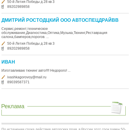
50-й Летия Победы д 28 кв 3
89202989858
ДМИТРИЙ РОСТОДЦКИЙ ООО АВТОСПЕЦДРАЙВВ
Сервис,ремонт,техническое
обслуживание,Диагностика,Оптика,Музыка,Тюнинг,Реставрация
салона,бамперов,порогов. ...
50-й Летия Победы д 28 кв 3
89202989858
ИВАН
Изготавливаю тюнинг авто!!!! Недорого! ...
ivashkagorovoy@mail.ru
89039587371
Реклама
По истечении срока действия авторских прав, в России этот срок равен 50-