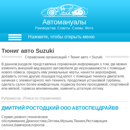
Автомануалы
Руководства. Советы. Схемы. Фото
Нажмите, чтобы открыть меню
Тюниг авто Suzuki
Справочник организаций
￫
Тюниг авто
￫
Suzuki
В данном разделе представлена справочная информация о том, где можно
изменить внешний вид вашего автомобиля до неузнаваемости с помощью
нового обвеса, придать ему уникальные черты, нанести аерографию,
добавить сотню другую лошадок под капот с помощью тюнинга двигателя,
начиная с элементарного чип-тюнинга, продолжая установкой турбины,
сделать салон более комфортным, подвеску более проходимой, спортивной
или мягкой, тормоза мгновенными, заменить штатную оптику.
Рубрикатор. (Поиск по справочнику)
ДМИТРИЙ РОСТОДЦКИЙ ООО АВТОСПЕЦДРАЙВВ
Сервис,ремонт,техническое
обслуживание,Диагностика,Оптика,Музыка,Тюнинг,Реставрация
салона,бамперов,порогов. ...